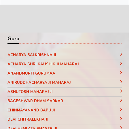
कामिका श्रावण मास में आवै, कृष्णपक्ष कहिए।
श्रावण शुक्ला होय पवित्रा आनन्द से रहिए॥
ॐ जय एकादशी...॥
अजा भाद्रपद कृष्णपक्ष की, परिवर्तिनी शुक्ला।
Guru
इन्द्रा आश्चिन कृष्णपक्ष में, व्रत से भवसागर निकला॥
ॐ जय एकादशी...॥
ACHARYA BALKRISHNA JI
पापांकुशा है शुक्ल पक्ष में, आप हरनहारी।
ACHARYA SHRI KAUSHIK JI MAHARAJ
रमा मास कार्तिक में आवै, सुखदायक भारी॥
ANANDMURTI GURUMAA
ॐ जय एकादशी...॥
ANIRUDDHACHARYA JI MAHARAJ
देवोत्थानी शुक्लपक्ष की, दुखनाशक मैया।
ASHUTOSH MAHARAJ JI
पावन मास में करूं विनती पार करो नैया॥
BAGESHWAR DHAM SARKAR
ॐ जय एकादशी...॥
CHINMAYANAND BAPU JI
परमा कृष्णपक्ष में होती, जन मंगल करनी।
DEVI CHITRALEKHA JI
शुक्ल मास में होय पद्मिनी दुख दारिद्र हरनी॥
DEVI HEMLATA SHASTRI JI