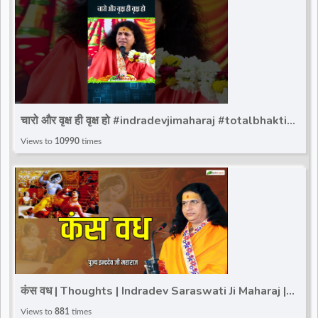
चारो और वृक्ष ही वृक्ष हो #indradevjimaharaj #totalbhakti
#indradev_maharaj #viralreels #shortvideo
Views to
10990
times
कंस वध | Thoughts | Indradev Saraswati Ji Maharaj |
Total Bhakti
Views to
881
times