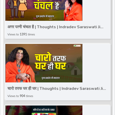
अगर पत्नी चंचल है | Thoughts | Indradev Saraswati Ji
Maharaj | Total Bhakti
Views to
1391
times
चारो तरफ घर ही घर | Thoughts | Indradev Saraswati Ji
Maharaj | Total Bhakti
Views to
904
times