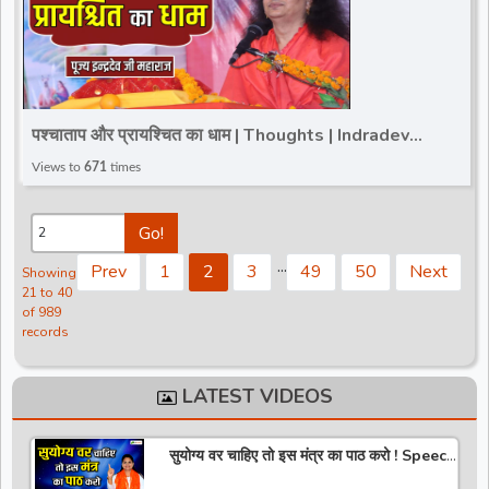
पश्चाताप और प्रायश्चित का धाम | Thoughts | Indradev
Saraswati Ji Maharaj | Varanashi UP
Views to
671
times
Go!
.
.
.
Prev
1
2
3
49
50
Next
Showing
21 to 40
of 989
records
LATEST VIDEOS
सुयोग्य वर चाहिए तो इस मंत्र का पाठ करो ! Speech
! Pujya Stuti Ji