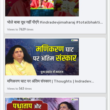
भोले बाबा दूध नहीं पीएंगे #indradevjimaharaj #totalbhakti
#indradev_maharaj #viralreels #shortvideo
Views to
7629
times
मणिकरण घाट पर अंतिम संस्कार | Thoughts | Indradev
Saraswati Ji Maharaj | Varanashi UP
Views to
563
times