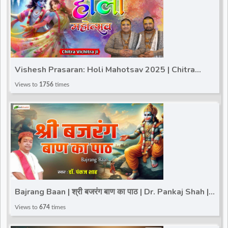
Vishesh Prasaran: Holi Mahotsav 2025 | Chitra
Vichitra Ji ~ 15 Mar.| Total Bhakti | Sanskar Studio
Views to
1756
times
Bajrang Baan | श्री बजरंग बाण का पाठ | Dr. Pankaj Shah |
Hanuman Janmotsav Special 2025
Views to
674
times