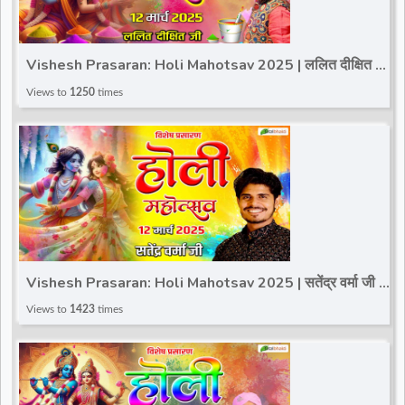
Vishesh Prasaran: Holi Mahotsav 2025 | ललित दीक्षित जी
~ 12 Mar.| Sanskar Studio, Noida
Views to
1250
times
Vishesh Prasaran: Holi Mahotsav 2025 | सतेंद्र वर्मा जी ~
12 Mar.| Total Bhakti | Sanskar Studio
Views to
1423
times