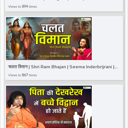
Maharaj | Total Bhakti
Views to
894
times
चलत विमान | Shri Ram Bhajan | Seema Inderbrijrani |
Shri Ram Bhajan | Special Bhajan 2025
Views to
867
times