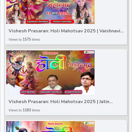
Vishesh Prasaran: Holi Mahotsav 2025 | Vaishnavi
Shishwal~Kishori Kanishka -13 March~Sanskar
Views to
1575
times
Studio
Vishesh Prasaran: Holi Mahotsav 2025 | Jatin
Agarwal_Mahaveer Ji_Raveesh Ji~ 15 Mar.| Sanskar
Views to
1183
times
Studio