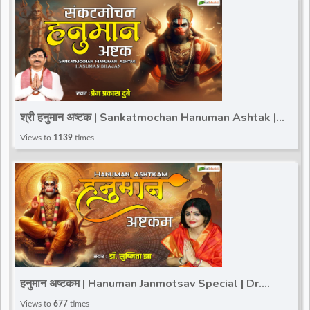
श्री हनुमान अष्टक | Sankatmochan Hanuman Ashtak |
Prem Prakash Dubey | Hanuman Janmotsav Special
Views to
1139
times
हनुमान अष्टकम | Hanuman Janmotsav Special | Dr.
Sushmita Jha | Hanuman Ashtak
Views to
677
times