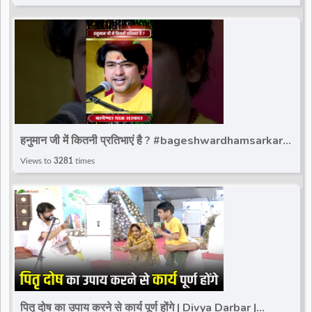
हनुमान जी में कितनी प्रतिभाएं है ? #bageshwardhamsarkar
#ytshort #bageshwar_dham_sarkar #bdsshorts
Views to
3281
times
पितृ दोष का उपाय करने से कार्य पूर्ण होंगे | Divya Darbar |