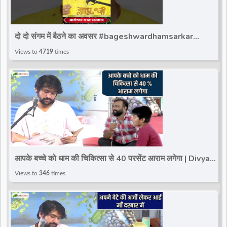
दो दो संगम में बैठने का अवसर #bageshwardhamsarkar
#ytshort #bageshwar_dham_sarkar #bdsshorts
Views to
4719
times
आपके बच्चे को धाम की चिकित्सा से 40 परसेंट आराम लगेगा | Divya
Darbar | Paschim Vihar | Delhi
Views to
346
times