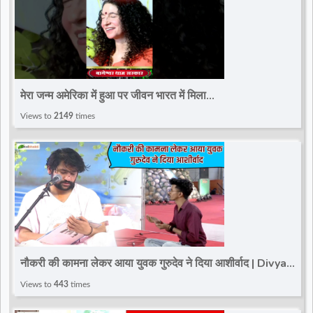
मेरा जन्म अमेरिका में हुआ पर जीवन भारत में मिला
#bageshwardhamsarkar #ytshort
Views to
2149
times
#bageshwar_dham_sarkar
नौकरी की कामना लेकर आया युवक गुरुदेव ने दिया आशीर्वाद | Divya
Darbar | Bageshwar Dham~Paschim Vihar
Views to
443
times