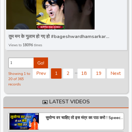
तुम मन के गुलाम हो गए हो #bageshwardhamsarkar
#ytshortsvideo #bageshwar_dham_sarkar
Views to
18096
times
#bdsshorts
Go!
.
.
.
Prev
1
2
18
19
Next
Showing 1 to
20 of 365
records
LATEST VIDEOS
सुयोग्य वर चाहिए तो इस मंत्र का पाठ करो ! Speech
! Pujya Stuti Ji