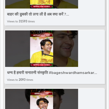
बाहर की डुबकी तो लगा ली है अब क्या करें ?
#bageshwardhamsarkar #bageshwar_dham_sarkar
Views to
31593
times
#bdsshorts
धन्य है हमारी सनातनी संस्कृति #bageshwardhamsarkar
#ytshort #bageshwar_dham_sarkar #bdsshorts
Views to
2093
times