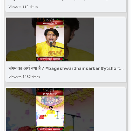
Bageshwar Dham Sarkar | Paschim Vihar
Views to
994
times
संगम का अर्थ क्या है ? #bageshwardhamsarkar #ytshort
#bageshwar_dham_sarkar #bdsshorts
Views to
1482
times