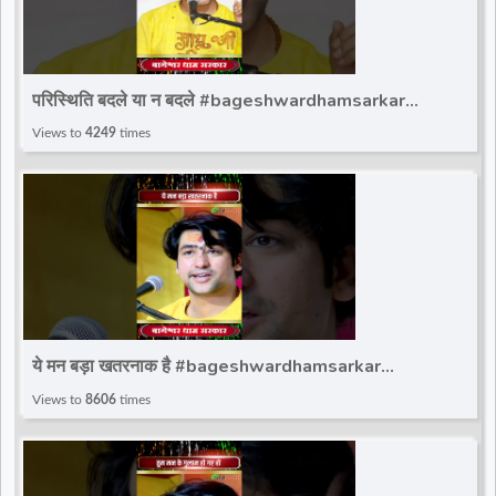
परिस्थिति बदले या न बदले #bageshwardhamsarkar
#ytshortsvideo #bageshwar_dham_sarkar
Views to
4249
times
#bdsshorts
ये मन बड़ा खतरनाक है #bageshwardhamsarkar
#ytshortsvideo #bageshwar_dham_sarkar
Views to
8606
times
#bdsshorts