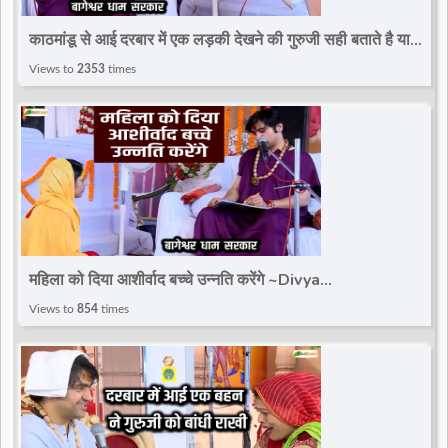
d
काठमांडू से आई दरबार में एक लड़की देखने की गुरुजी सही बताते है या
नहीं~Divya Darbar~Bageshwar Dham
Views to
2353
times
r
महिला को दिया आशीर्वाद बच्चे उन्नति करेंगे ~Divya
Darbar~Bageshwar Dham Sarkar
Views to
854
times