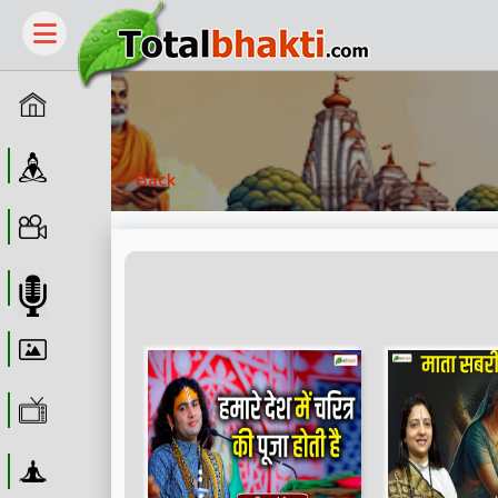
Home
Guru
Back
Video
Audio
Wallpaper
WebTv
Yoga