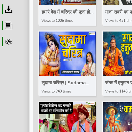
Download
हमारे देश में चरित्र की पूजा होती
माता सबरी का प
है | Pravachan ! Pujya
Pravachan |
Views to
1036
times
Views to
451
tim
Article
Aniruddhacharya Ji
Gaurangi Gau
Maharaj
Bhakti
Astrolager
सुदामा चरित्र | Sudama
संगम में हनुमान 
Charitra | Pravachan |
Thought | 
Views to
943
times
Views to
1143
ti
Pujya Aniruddhacharya
Dham Sarkar
Ji Maharaj | Meerut (UP)