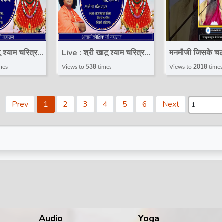
ू श्याम चरित्र
Live : श्री खाटू श्याम चरित्र
मनमौजी जिसके च
| Acharya
कथा | Day 1 | Acharya
चरित्र है #shor
mes
Views to
538
times
Views to
2018
time
 Ji Maharaj |
Shri Kaushik Ji Maharaj |
#youtubeshor
ा
भिवानी, हरियाणा
#SadguruRite
Prev
1
2
3
4
5
6
Next
Audio
Yoga