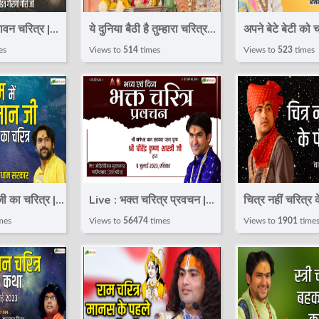
ावन चरित्र |
ये दुनिया बैठी है तुम्हारा चरित्र
अपने बेटे बेटी को 
 Pandit
लूटने को |
बनाओ | Pravach
es
Views to
514
times
Views to
523
times
ri ji | Total
Pravachan~Pujya
Aniruddhachar
Aniruddhacharya Ji
Maharaj | Tota
Maharaj~Total Bhakti
जी का चरित्र |
Live : भक्त चरित्र प्रवचन |
चित्र नहीं चरित्र क
Bageshwar
Bageshwar Dham
Bageshwar D
mes
Views to
56474
times
Views to
1901
time
 | Prayagraj
Sarkar | Muradnagar,
Sarkar | Thou
Ghaziabad (Uttar
|@TotalBhakt
Pradesh) | 9 July