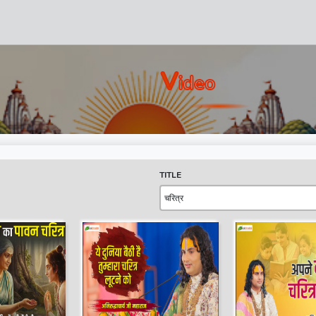
V
Ideo
TITLE