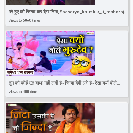
d
मरे हुए को जिन्दा कर देगा निम्बू #acharya_kaushik_ji_maharaj
#reels #totalbhakti #trandingreels
Views to
6860
times
r
तुम को कोई भूत बाधा नहीं लगी है~जिन्दा देवी लगे है~ऐसा क्यों बोले
गुरुदेव~Divya Darbar
Views to
488
times