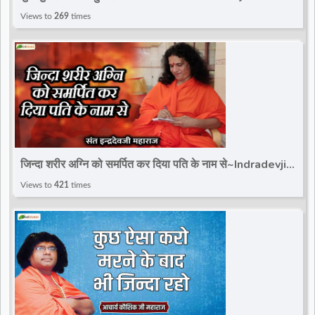
#totalbhakti #trandingreels
Views to
269
times
जिन्दा शरीर अग्नि को समर्पित कर दिया पति के नाम से~Indradevji
Maharaj~Motivational Speech
Views to
421
times