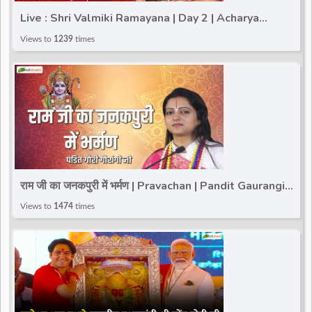
Live : Shri Valmiki Ramayana | Day 2 | Acharya
Kaushik Ji Maharaj | Vrindavan (Uttar Pradesh)
Views to
1239
times
राम जी का जनकपुरी में भर्मण | Pravachan | Pandit Gaurangi
Gauri ji
Views to
1474
times