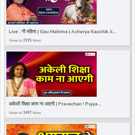
Live : गौ महिमा | Gau Mahima | Acharya Kaushik Ji
Mahima | 26 January 2025 | Totalbhakti
Views to
2195
times
अकेली शिक्षा काम ना आएगी | Pravachan ! Pujya
Aniruddhacharya Ji Maharaj
Views to
1497
times