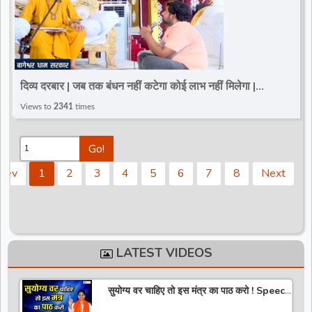
दिव्य दरबार | जब तक बंधन नहीं कटेगा कोई लाभ नहीं मिलेगा |
Bageshwar Dham Sarkar Darbar
Views to
2341
times
Go!
Prev
1
2
3
4
5
6
7
8
Next
LATEST VIDEOS
सुयोग्य वर चाहिए तो इस मंत्र का पाठ करो ! Speech
! Pujya Stuti Ji