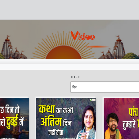
V
Ideo
TITLE