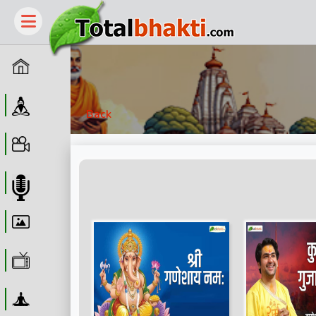
Home
Guru
Back
Video
Audio
Wallpaper
WebTv
Yoga