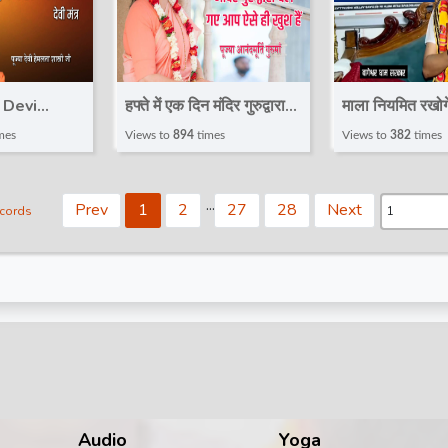
| Devi
हफ्ते में एक दिन मंदिर गुरुद्वारा
माला नियमित रखोग
ri JI | देवी
चले गए आप ऐसे ही खुश हैं |
मन हार जाएगा | सी
mes
Views to
894
times
Views to
382
times
otalBhaktiVideo
Anandmurti Gurumaa
Bageshwar D
|@TotalBhaktiVideo
Sarkar | Total
.
.
.
Prev
1
2
27
28
Next
ecords
Audio
Yoga