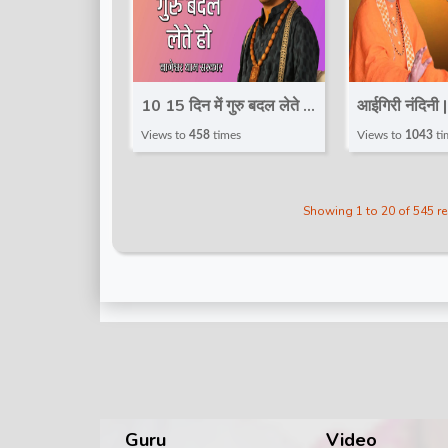
10 15 दिन में गुरु बदल लेते हो |
आईगिरी नंदिनी 
दिव्य दरबार | Bageshwar
Hemlata Shast
Views to
458
times
Views to
1043
ti
Dham Sarkar
मंत्र |@T
|@TotalBhaktiVideo
Showing 1 to 20 of 545 r
Guru
Video