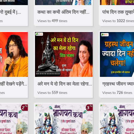
 दुबई में |
कथा का कभी अंतिम दिन नहीं
पांच दिन तक तुम्हार
Bageshwar
होता | Pravachan | Pandit
| Thought | 
es
Views to
499
times
Views to
1022
time
r~Total
Gaurangi Gauri ji | Total
Dham Sarkar 
Bhakti
Ganj (Bihar)
ं देखने पड़ेंगे |
अरे मन ये दो दिन का मेला रहेगा |
ग्रहस्थ जीवन ज्याद
Acharya
Shiv Bhajan | Indradev Ji
चलेगा ! Pravach
mes
Views to
559
times
Views to
726
times
aharaj |
Maharaj | Popular Shiv
Krishnapriya Ji
i
Bhajan 2025
Total Bhakti