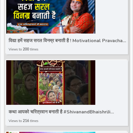
विद्या हमें सहज सरल विनम्र बनाती है ! Motivational Pravachan !
Pujya Aniruddhacharya Ji Maharaj
Views to
200
times
कथा आपको चरित्रवान बनाती है #ShivanandBhaishriJi
#totalbhakti #viralvideoreels #shortvideoreels
Views to
216
times