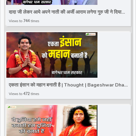
d
दादा जी लेकर आये अपने नाती की अर्जी आराम लगेगा गुरु जी ने दिया
आशीर्वाद~Divya Darbar~Bageshwar Dham
Views to
744
times
r
एकता इंसान को महान बनाती है | Thought | Bageshwar Dham
Sarkar~Total Bhakti
Views to
472
times