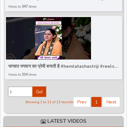
#totalbhakti #shivanand_bhaishri_ji_ki_reels
Views to
347
times
भागवत भगवान का प्रेमी बनाती है #hemlatashastriji #reels
#totalbhakti #trandingreels #shorts
Views to
314
times
Go!
Prev
1
Next
Showing 1 to 13 of 13 records
LATEST VIDEOS