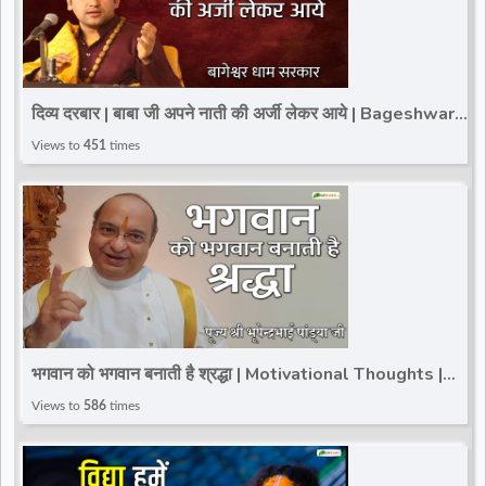
दिव्य दरबार | बाबा जी अपने नाती की अर्जी लेकर आये | Bageshwar
Dham Sarkar
Views to
451
times
भगवान को भगवान बनाती है श्रद्धा | Motivational Thoughts |
Pujya Bhupendra Bhai Pandya Ji
Views to
586
times