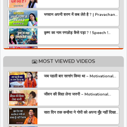
Krishna Priya Ji
भगवान अपनी शरण में कब लेते है ? | Pravachan |
Pandit Gaurangi Gauri ji
कृष्ण का नाम रणछोड़ कैसे पड़ा ? ! Speech !
Pujya Stuti Ji
हमारे देश में चरित्र की पूजा होती है | Pravachan !
Pujya Aniruddhacharya Ji Maharaj
MOST VIEWED VIDEOS
राधा रानी कौन है ? ! Pravachan ! Pujya
Krishna Priya Ji
जब पहली बार सत्संग किया था ~ Motivational
Thoughts ~ Anandmurti Gurumaa
अपने जीवन को वृंदावन बना लो ! Speech ! Pujya
Stuti Ji
जीवन की विद्या लेना जरुरी ~ Motivational
Speaker ~ Sadguru Riteshwar Ji
Maharaj
सीताराम की वरमाला | Pravachan | Pandit
Gaurangi Gauri ji
सात दिन तक कन्हैया ने गोपी को अपना मुँह नहीं दिखाया
~ Motivational Thoughts ~ Bageshwar
Dham Sarkar
जय बोलो भारत माँ की | Jai Bolo Bharat Maa