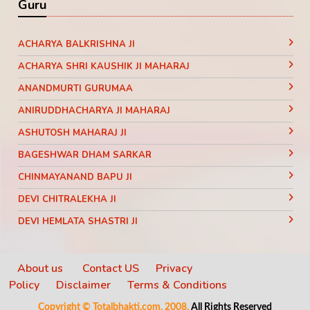
Guru
ACHARYA BALKRISHNA JI
ACHARYA SHRI KAUSHIK JI MAHARAJ
ANANDMURTI GURUMAA
ANIRUDDHACHARYA JI MAHARAJ
ASHUTOSH MAHARAJ JI
BAGESHWAR DHAM SARKAR
CHINMAYANAND BAPU JI
DEVI CHITRALEKHA JI
DEVI HEMLATA SHASTRI JI
DEVI KRISHNA PRIYA JI
DEVKINANDANJI MAHARAJ
About us
Contact US
Privacy
Policy
Disclaimer
Terms & Conditions
DIDI MAA SADHVI RITAMBHARA JI
Copyright © Totalbhakti.com, 2008.
All Rights Reserved
INDRADEV SARASWATI JI MAHARAJ