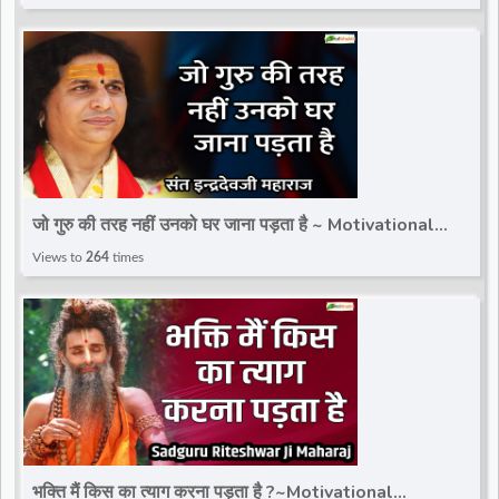
जो गुरु की तरह नहीं उनको घर जाना पड़ता है ~ Motivational
Speech ~ Sant Indradevji Maharaj
Views to
264
times
भक्ति मैं किस का त्याग करना पड़ता है ?~Motivational