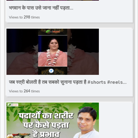
भगवान के पास उसे जाना नहीं पड़ता
#bageshwar_dham_sarkar #bdsshorts
Views to
298
times
#bageshwardhamsarkar #ytshort
जब स्त्री बोलती है तब सबको सुनाना पड़ता है #shorts #reels
#gurumaa #AnandmurtiGurumaa #totalbhakti
Views to
264
times