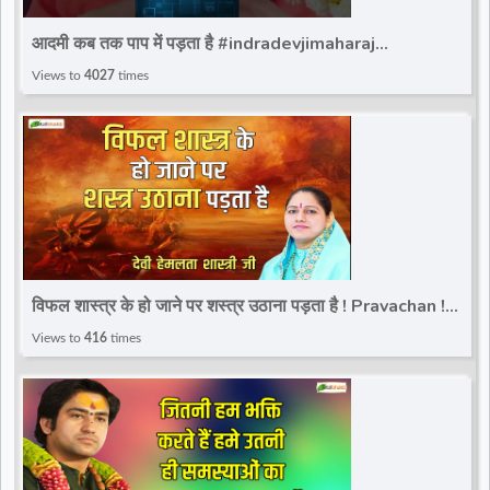
d
आदमी कब तक पाप में पड़ता है #indradevjimaharaj
#totalbhakti #trandingviralshort #indradev_maharaj
Views to
4027
times
r
विफल शास्त्र के हो जाने पर शस्त्र उठाना पड़ता है ! Pravachan !
Devi Hemlata Shastri JI | Rishikesh
Views to
416
times