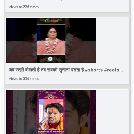
Speaker~Sadguru Riteshwar Ji Maharaj
Views to
226
times
जब स्त्री बोलती है तब सबको सुनाना पड़ता है #shorts #reels
#gurumaa #AnandmurtiGurumaa #totalbhakti
Views to
316
times