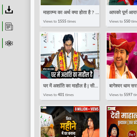
Download
माहात्म्य का अर्थ क्या होता है ? |
आपको पूर्ण आर
Devi Chitralekha Ji |
माह बाद पति के 
Views to
1555
times
Views to
550
tim
Article
Motivational Speech
खुल जायेंगे |
|@TotalBhaktiVideo
Dham Sarka
Astrolager
घर में अशांति का माहौल है | सीधी
बागेश्वर धाम स
बात | Bageshwar Dham
परिस्थिति महत्वपू
Views to
401
times
Views to
5597
ti
Sarkar | Totalbhakti
|@Bageshw