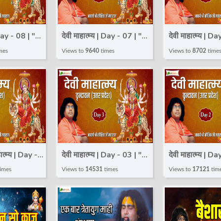
 Day - 08 | "
देवी माहात्म्य | Day - 07 | "
देवी माहात्म्य | Da
ya" Katha |
Devi Mahatmya" Katha |
Devi Mahatmya
mes
Views to
9640
times
Views to
8702
time
aharaj |
Kaushik Ji Maharaj |
Kaushik Ji Mah
Vrindavan
Vrindavan
ात्म्य | Day -
देवी माहात्म्य | Day - 03 | "
देवी माहात्म्य | Da
 Mahatmya"
Devi Mahatmya" Katha |
Devi Mahatmya
imes
Views to
14531
times
Views to
17121
tim
hik Ji
Kaushik Ji Maharaj |
Kaushik Ji Mah
rindavan
Vrindavan
Vrindavan