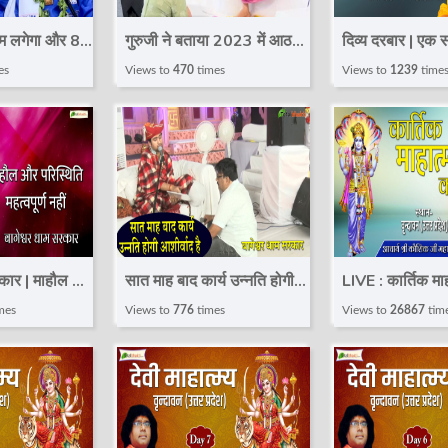
ाम लगेगा और 8
गुरुजी ने बताया 2023 में आठवें
दिव्य दरबार | एक
सभी बंद रास्ते
माह में जॉब योग बन रहा है | दिव्य
से बीमार हैं | B
es
Views to
470
times
Views to
1239
time
 Bageshwar
दरबार | Bageshwar Dham
Dham Sarkar 
r Darbar
Sarkar
रकार | माहौल और
सात माह बाद कार्य उन्नति होगी
LIVE : कार्तिक माह
र्ण नहीं
आशीर्वाद है | दिव्य दरबार |
06 Oct || Kaush
mes
Views to
776
times
Views to
26867
tim
arDhamSarkar
Bageshwar Dham
Maharaj || Vri
Sarkar
Uttar Prades