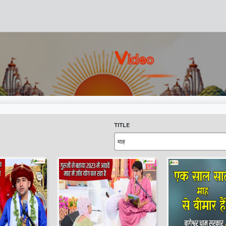
V
Ideo
TITLE