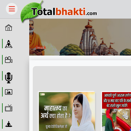
Home
Guru
Back
Video
Audio
Wallpaper
WebTv
Yoga