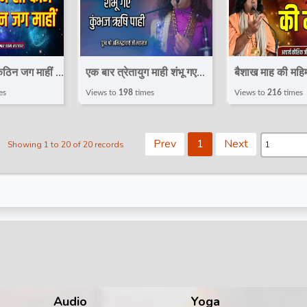
िन जग माहीं |
एक बार त्रेतायुग माही शंभू गए
बैशाख माह की महिम
l Thoughts |
कुंभज ऋषि पाही !
Thoughts | Ac
es
Views to
198
times
Views to
216
times
 Dham
Motivational Pravachan
Kaushik Ji Mah
! Aniruddhacharya Ji
Prev
1
Next
Showing 1 to 20 of 20 records
Maharaj
Audio
Yoga