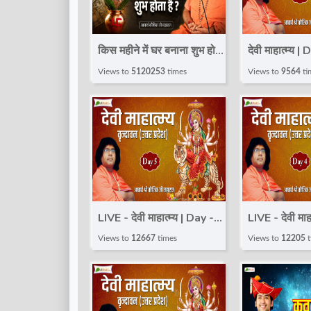
किस महीने में घर बनाना शुभ होता
देवी माहात्म्य |
है? | श्री कौशिक जी महाराज से |
Devi Mahatm
Views to
5120253
times
Views to
9564
ti
Shri Kaushik Ji Maharaj
Kaushik Ji M
Vrindavan
LIVE - देवी माहात्म्य | Day -
LIVE - देवी माह
05 | " Devi Mahatmya"
04 | " Devi
Views to
12667
times
Views to
12205
t
Katha | Kaushik Ji
Katha | Kaus
Maharaj | Vrindavan
Maharaj | V