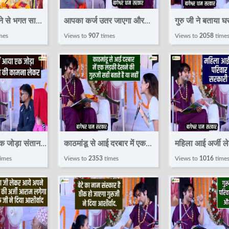
ने से भगत साबित
आपका कर्ज उतर जाएगा और
गुरु जी ने बताया घर 
 Pravachan |
बहन को धाम की पेशी करवाए
लेकर आये जिसमे 6 
mes
Views to
907
times
Views to
2058
time
ngi Gauri ji
विवाह मगल पूर्ण हो
है~Divya
जाएगा~Divya
Darbar~Bage
Darbar~Bageshwar
Dham Sarkar
Dham
एक जोड़ा संतान
काठमांडू से आई दरबार में एक
महिला आई अर्जी ल
ना लेकर
लड़की देखने की गुरुजी सही
परिवार और दामाद
imes
Views to
2353
times
Views to
1016
time
बताते है या नहीं~Divya
नौकरी लग जाए~
geshwar
Darbar~Bageshwar
Darbar~Bage
r
Dham
Dham Sarkar