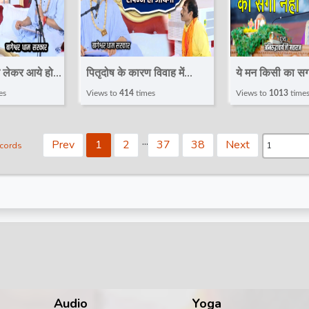
्न लेकर आये हो
पितृदोष के कारण विवाह में
ये मन किसी का सगा
ांति बनी
रुकावट हुई विवाह मंगलयोग से
Pravachan ! P
es
Views to
414
times
Views to
1013
time
संपन्न हो जायेगा~Divya
Aniruddhachar
geshwar
Darbar~Bageshwar
Maharaj
.
.
.
Prev
1
2
37
38
Next
ecords
r
Dham
Audio
Yoga