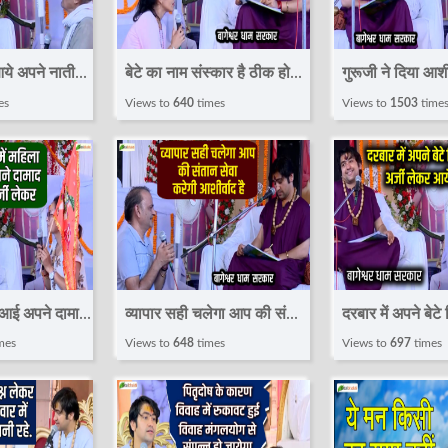
ये अपने नाती
बेटे का नाम संस्कार है ठीक हो
गुरूजी ने दिया आशीर
गेगा गुरु जी ने
जाएगा गुरूजी ने दिया
सुख शांति रहेगी औ
es
Views to
640
times
Views to
1503
time
~Divya
आशीर्वाद~Divya
जाएगा~Divya
geshwar
Darbar~Bageshwar
Darbar~Bage
Dham Sarkar
Dham
ा आई अपने दामाद
व्यापार सही चलेगा आप की संतान
दरबार में अपने बेट
~Divya
सेवा करेगी आशीर्वाद है~Divya
अर्जी लेकर आये पित
mes
Views to
648
times
Views to
697
times
geshwar
Darbar~Bageshwar
ने दिया आशीर्वाद
r
Dham Sarkar
Darbar