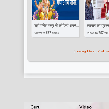
श्री गणेश मंत्र से कीजिये अपने
व्यापार का प्रश
दिन की शुरुआत "ॐ गणेशाय
परिवार में सुख श
Views to
587
times
Views to
757
tim
नमः" Shri Ganesh Mantra
रहे~Divya
!! Totalbhakti
Darbar~Ba
Showing 1 to 20 of 745 r
Dham Sarka
Guru
Video