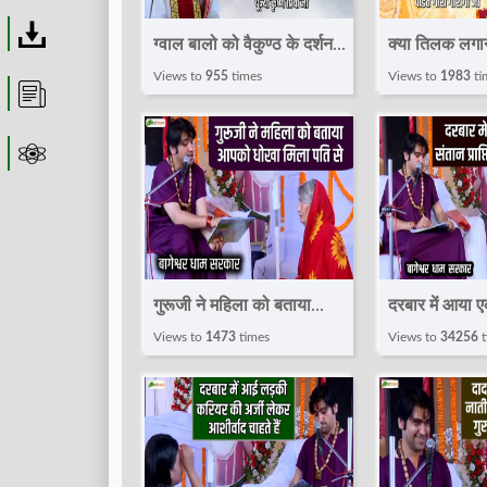
Download
ग्वाल बालो को वैकुण्ठ के दर्शन
क्या तिलक लगा
कैसे कराये ? ! Pravachan !
हो जायेंगे ? |
Views to
955
times
Views to
1983
ti
Article
Pujya Krishna Priya Ji
Pandit Gaura
Astrolager
गुरूजी ने महिला को बताया
दरबार में आया 
आपको धोखा मिला पति से
प्राप्ति की काम
Views to
1473
times
Views to
34256
t
~Divya
~Divya
Darbar~Bageshwar
Darbar~Ba
Dham Sarkar
Dham Sarka