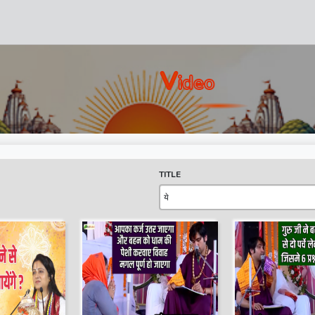
V
Ideo
TITLE