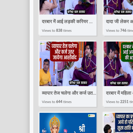
दरबार में आई लड़की करियर की
दादा जी लेकर आ
अर्जी लेकर आशीर्वाद चाहते
की अर्जी आराम ल
Views to
838
times
Views to
746
tim
हैं~Divya
दिया आशीर्वाद
Darbar~Bageshwar
Darbar~Ba
Dham Sarkar
Dham
व्यापार तेज चलेगा और कर्ज उतर
दरबार में महिल
जायेगा आशीर्वाद~Divya
की अर्जी लेकर
Views to
644
times
Views to
2251
ti
Darbar~Bageshwar
Darbar~Ba
Dham Sarkar
Dham Sarka