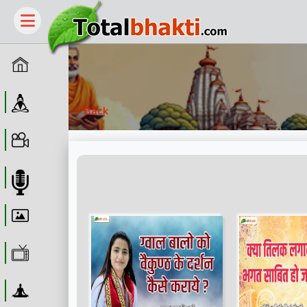
Home
Guru
Back
Video
Audio
Wallpaper
WebTv
Yoga