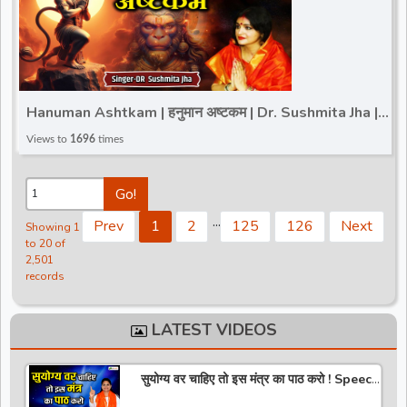
Hanuman Ashtkam | हनुमान अष्टकम | Dr. Sushmita Jha |
संकटमोचन हनुमान अष्टक | Hanuman Ashtak
Views to
1696
times
Go!
.
.
.
Prev
1
2
125
126
Next
Showing 1
to 20 of
2,501
records
LATEST VIDEOS
सुयोग्य वर चाहिए तो इस मंत्र का पाठ करो ! Speech
! Pujya Stuti Ji