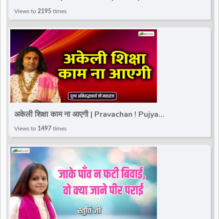
Mahima | 26 January 2025 | Totalbhakti
Views to
2195
times
अकेली शिक्षा काम ना आएगी | Pravachan ! Pujya
Aniruddhacharya Ji Maharaj
Views to
1497
times