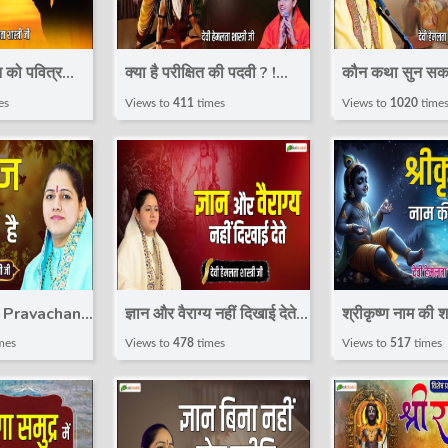
न को पवित्र
क्या है परीक्षित की पदवी ? !
कौन कथा सुन सकता
avachan ! Devi
Pravachan ! Devi
Pravachan ! D
es
Views to
411
times
Views to
1020
time
tri JI |
Hemlata Shastri JI |
Hemlata Shastr
i
Total Bhakti
Total Bhakti
 ! Pravachan !
ज्ञान और वैराग्य नहीं दिखाई देते !
श्रीकृष्ण नाम की श
a Shastri JI
Pravachan ! Devi
Pravachan ! D
mes
Views to
478
times
Views to
517
times
ti
Hemlata Shastri JI |
Hemlata Shastr
Total Bhakti
Total Bhakti