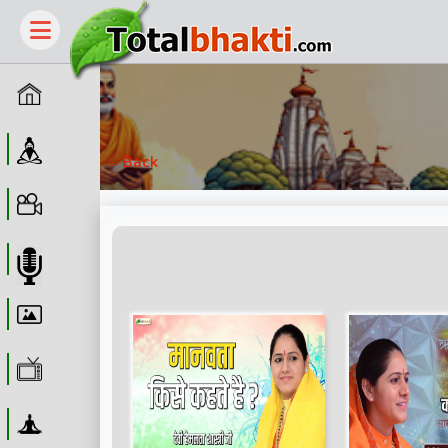
Home
Guru
Back
Video
Audio
Wallpaper
WebTv
Yoga