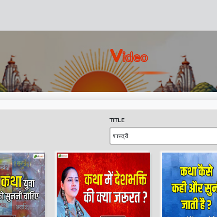
V
Ideo
TITLE