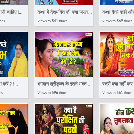
ननी चाहिए !
कथा में देशभक्ति की क्या जरूरत
कथा कैसे कही और 
 Devi
? ! Pravachan ! Devi
? ! Pravachan 
mes
Views to
841
times
Views to
869
times
stri JI
Hemlata Shastri JI
Hemlata Shast
भ करें ? !
भगवान श्रीकृष्ण के इतने भक्त
स्त्री क्या नहीं क
 Devi
क्यों है ? ! Pravachan ! Devi
Pravachan ! D
es
Views to
596
times
Views to
561
times
stri JI
Hemlata Shastri JI
Hemlata Shast