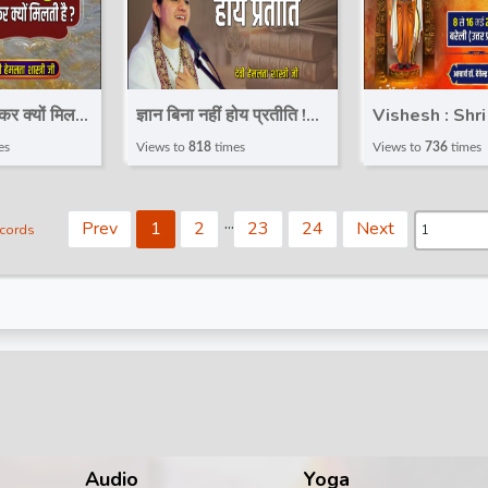
जाकर क्यों मिलती
ज्ञान बिना नहीं होय प्रतीति !
Vishesh : Shr
han ! Devi
Pravachan ! Devi
Katha | श्री राम
es
Views to
818
times
Views to
736
times
tri JI |
Hemlata Shastri JI |
Acharya Deven
i
Total Bhakti
Shastri | Barei
.
.
.
Prev
1
2
23
24
Next
ecords
Day 1
Audio
Yoga