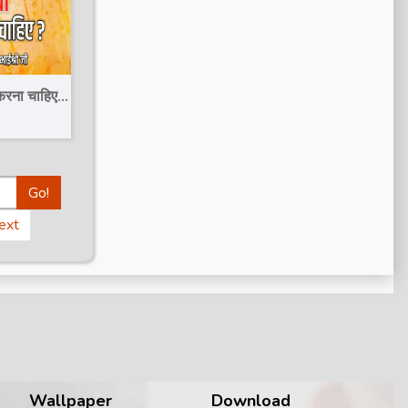
रहेगी || Motivational
Pravachan || Bageshwar
Dham Sarkar
 करना चाहिए ?
ivanand
Go!
ext
Wallpaper
Download