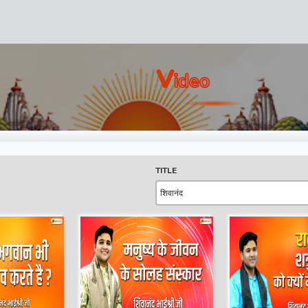
V
Ideo
TITLE