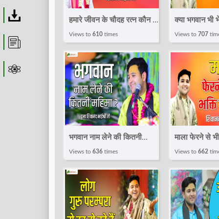
Download
हमारे जीवन के चौदह रत्न कौन से
क्या भगवान भी भ
है ? | Speech | Shivanand
| Speech | 
Views to
610
times
Views to
707
tim
Article
Bhaishri Ji | Total bhakti
Bhaishri Ji |
Astrolager
भगवान नाम लेने की कितनी
माला फेरने से भ
महिमा ? | Speech |
कौनसी है ? | 
Views to
636
times
Views to
662
tim
Shivanand Bhaishri Ji |
Shivanand Bh
Total bhakti
Total bhakt