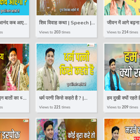
 आनंद कब आएगा
शिव विवाह कथा | Speech |
जीवन में आगे बढ़ना 
| Shivanand
Shivanand Bhaishri Ji |
Speech | Shi
es
Views to
203
times
Views to
214
times
 Total bhakti
Total bhakti
Bhaishri Ji | T
न बातों का ध्यान
धर्म पत्नी किसे कहते है ? |
हम दुखी क्यों रहते ह
 | Shivanand
Speech | Shivanand
Speech | Shi
es
Views to
221
times
Views to
209
times
 Total bhakti
Bhaishri Ji
Bhaishri Ji