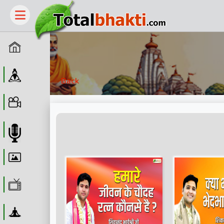
Home
Guru
Back
Video
Audio
Wallpaper
WebTv
Yoga