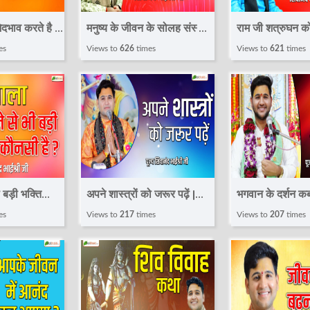
ेदभाव करते है ?
मनुष्य के जीवन के सोलह संस्कार
राम जी शत्रुघन को 
Shivanand
| Speech | Shivanand
दौड़े | Speech 
es
Views to
626
times
Views to
621
times
 Total bhakti
Bhaishri Ji | Total bhakti
Bhaishri Ji | T
ी बड़ी भक्ति
अपने शास्त्रों को जरूर पढ़ें |
भगवान के दर्शन कब 
Speech |
Speech | Shivanand
Speech | Shi
es
Views to
217
times
Views to
207
times
aishri Ji |
Bhaishri Ji | Total bhakti
Bhaishri Ji | T
i