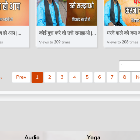
ग हो आप |
कोई बुरा करे तो उसे समझाओ |
मरने वाले को क्या
ivanand
Speech | Shivanand
| Speech | Sh
es
Views to
209
times
Views to
208
times
Bhaishri Ji
Bhaishri Ji
Prev
1
2
3
4
5
6
7
8
N
ds
Audio
Yoga