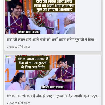
दादा जी लेकर आये अपने नाती की अर्जी आराम लगेगा गुरु जी ने दिया
आशीर्वाद~Divya Darbar~Bageshwar Dham
Views to
744
times
बेटे का नाम संस्कार है ठीक हो जाएगा गुरूजी ने दिया आशीर्वाद~Divya
Darbar~Bageshwar Dham Sarkar
Views to
640
times