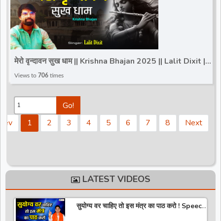
मेरो वृन्दावन सुख धाम || Krishna Bhajan 2025 || Lalit Dixit ||
Banke Bihari Bhajan
Views to
706
times
Go!
Prev
1
2
3
4
5
6
7
8
Next
LATEST VIDEOS
सुयोग्य वर चाहिए तो इस मंत्र का पाठ करो ! Speech
! Pujya Stuti Ji