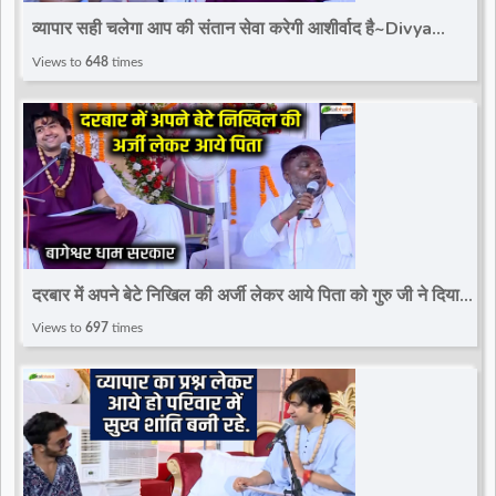
व्यापार सही चलेगा आप की संतान सेवा करेगी आशीर्वाद है~Divya
Darbar~Bageshwar Dham Sarkar
Views to
648
times
दरबार में अपने बेटे निखिल की अर्जी लेकर आये पिता को गुरु जी ने दिया
आशीर्वाद~Divya Darbar
Views to
697
times