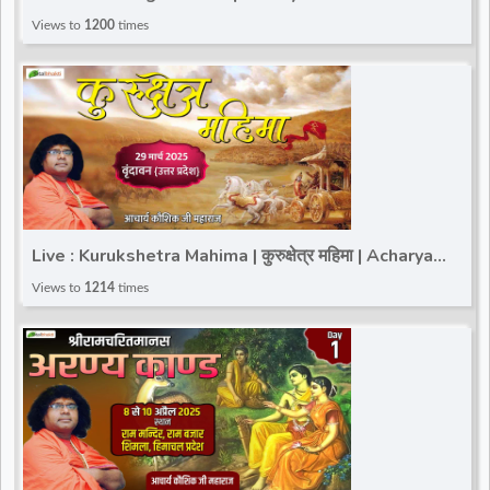
Vrindavan (Uttar Pradesh) | Day 2
Views to
1200
times
Live : Kurukshetra Mahima | कुरुक्षेत्र महिमा | Acharya
Kaushik Ji Maharaj | Kurukshetra (Haryana)
Views to
1214
times