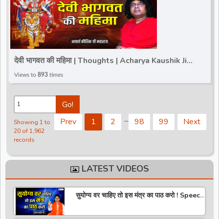
देवी भागवत की महिमा | Thoughts | Acharya Kaushik Ji
Maharaj | Total Bhakti
Views to
893
times
Go!
.
.
.
Prev
1
2
98
99
Next
Showing 1 to
20 of 1,962
records
LATEST VIDEOS
सुयोग्य वर चाहिए तो इस मंत्र का पाठ करो ! Speech
! Pujya Stuti Ji