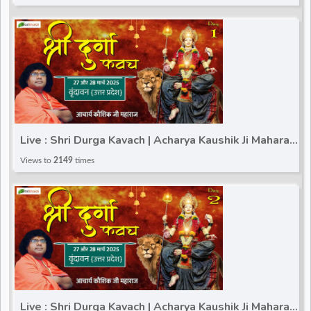
Live : Shri Durga Kavach | Acharya Kaushik Ji Maharaj |
Vrindavan (Uttar Pradesh) | Day 1
Views to
2149
times
Live : Shri Durga Kavach | Acharya Kaushik Ji Maharaj |