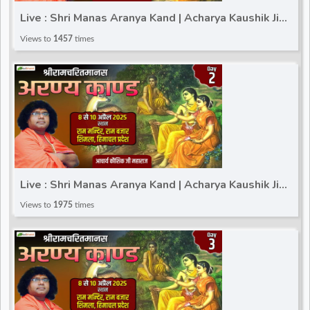
Live : Shri Manas Aranya Kand | Acharya Kaushik Ji
Maharaj | Shimla(Himachal Pradesh) | Day 1
Views to
1457
times
Live : Shri Manas Aranya Kand | Acharya Kaushik Ji
Maharaj | Shimla(Himachal Pradesh) | Day 2
Views to
1975
times