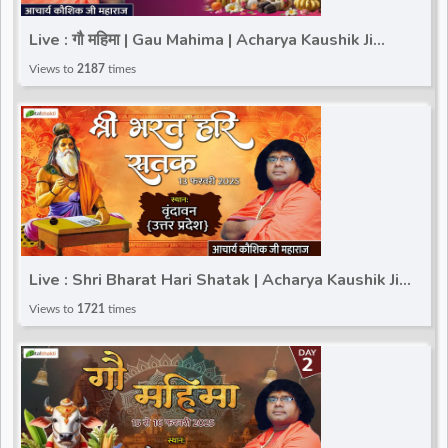
d
Live : गौ महिमा | Gau Mahima | Acharya Kaushik Ji
Mahima | 26 January 2025 | Totalbhakti
Views to
2187
times
r
Live : Shri Bharat Hari Shatak | Acharya Kaushik Ji
Maharaj | Vrindavan (Uttar Pradesh) | 13 Feb
Views to
1721
times