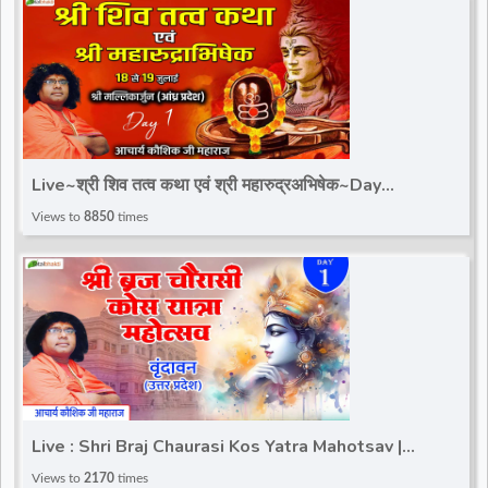
Live~श्री शिव तत्व कथा एवं श्री महारुद्रअभिषेक~Day
1~Kaushik Ji Maharaj~Mallikarjun, Andhra Pradesh
Views to
8850
times
Live : Shri Braj Chaurasi Kos Yatra Mahotsav |
Acharya Kaushik Ji Maharaj | Vrindavan (UP) | Day 1
Views to
2170
times