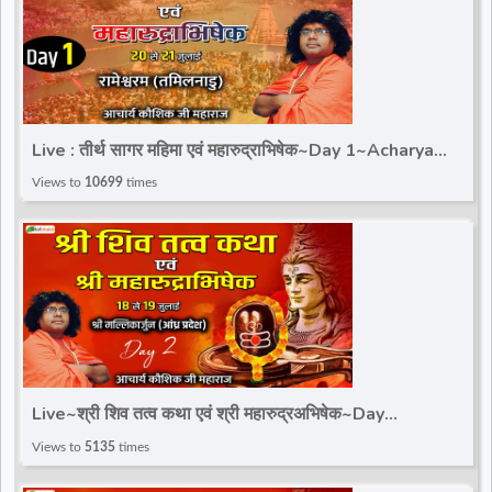
Live : तीर्थ सागर महिमा एवं महारुद्राभिषेक~Day 1~Acharya
Kaushik Ji Maharaj~Rameswaram, Tamil Nadu
Views to
10699
times
Live~श्री शिव तत्व कथा एवं श्री महारुद्रअभिषेक~Day
2~Kaushik Ji Maharaj~Mallikarjun, Andhra Pradesh
Views to
5135
times