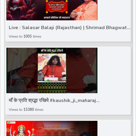
Live : Salasar Balaji (Rajasthan) | Shrimad Bhagwat
Katha | Acharya Kaushik Ji Maharaj | Day 2
Views to
1005
times
माँ के प्रति श्रद्धा रखिये #kaushik_ji_maharaj
#shortviralreels #ytviralreels #totalbhakti
Views to
15380
times