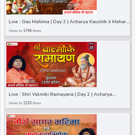
Live : Gau Mahima | Day 2 | Acharya Kaushik Ji Maharaj
| Pathmeda (Rajasthan) | 16 Feb
Views to
1748
times
Live : Shri Valmiki Ramayana | Day 2 | Acharya
Kaushik Ji Maharaj | Vrindavan (Uttar Pradesh)
Views to
1233
times