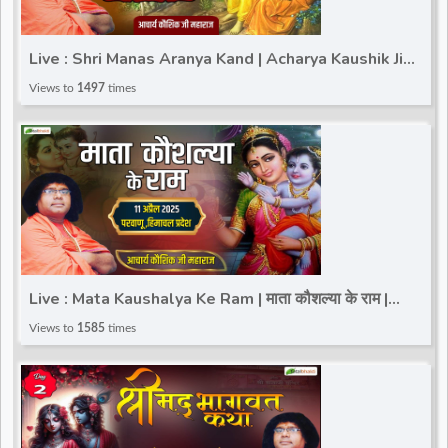
Live : Shri Manas Aranya Kand | Acharya Kaushik Ji
Maharaj | Shimla(Himachal Pradesh) | Day 3
Views to
1497
times
Live : Mata Kaushalya Ke Ram | माता कौशल्या के राम |
Acharya Kaushik Ji Maharaj | Parwanoo (HP)
Views to
1585
times