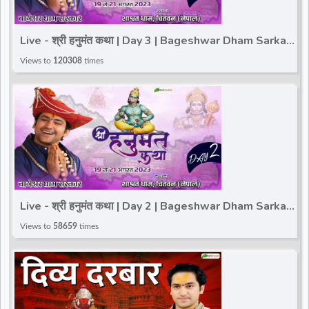
Live - श्री हनुमंत कथा | Day 3 | Bageshwar Dham Sarkar |
Shashwat Dham Chitwan, Nepal | 21 August
Views to
120308
times
Live - श्री हनुमंत कथा | Day 2 | Bageshwar Dham Sarkar |
Shashwat Dham Chitwan, Nepal | 20 August
Views to
58659
times