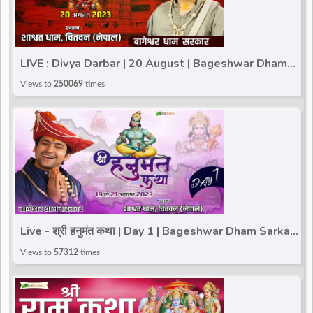
LIVE : Divya Darbar | 20 August | Bageshwar Dham
Sarkar | Chitwan Nepal | @TotalBhaktiVideo
Views to
250069
times
Live - श्री हनुमंत कथा | Day 1 | Bageshwar Dham Sarkar |
Shashwat Dham Chitwan, Nepal | 19 August
Views to
57312
times