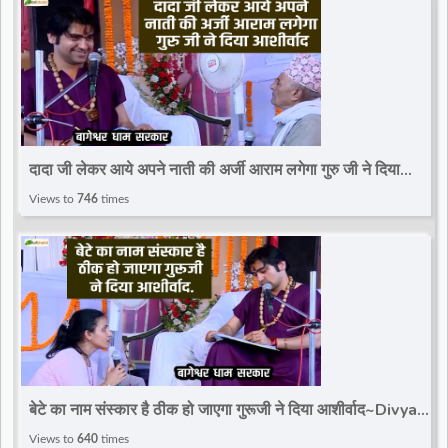
दादा जी लेकर आये अपने नाती की अर्जी आराम लगेगा गुरु जी ने दिया
आशीर्वाद~Divya Darbar~Bageshwar Dham
Views to
746
times
बेटे का नाम संस्कार है ठीक हो जाएगा गुरूजी ने दिया आशीर्वाद~Divya
Darbar~Bageshwar Dham Sarkar
Views to
640
times