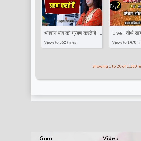
भगवान भाव को ग्रहण करते हैं |
Live : तीर्थ सा
Pravachan ! Pujya
महारुद्राभिषे
Views to
562
times
Views to
1478
ti
Aniruddhacharya Ji
2~Acharya K
Maharaj
Maharaj~R
Showing 1 to 20 of 1,160 r
Tamil Nadu
Guru
Video