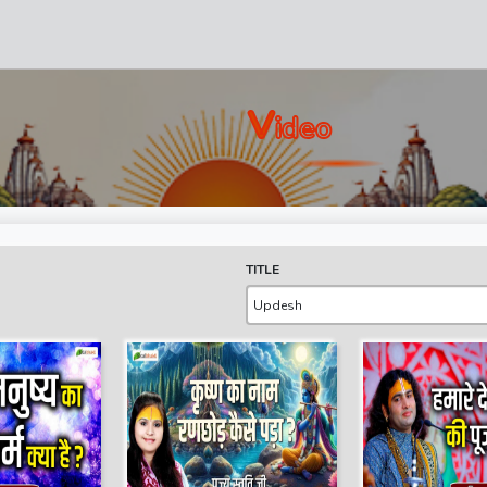
V
Ideo
TITLE