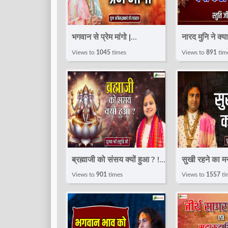
भगवान से प्रेम मांगो |
नारद मुनि ने क्य
Pravachan ! Pujya
Speech ! Puj
Views to
1045
times
Views to
891
tim
Aniruddhacharya Ji
Maharaj
ब्रह्माजी को संसय क्यों हुआ ? !
सुखी रहने का मन्
Speech ! Pujya Stuti Ji |
Pravachan !
Views to
901
times
Views to
1557
ti
Total Bhakti
Aniruddhach
Maharaj