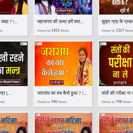
ा कहा ? !
महाभारत की कथा हमें क्या
शुक्र ग्रह के प्रबल
ya Stuti Ji
सिखाती है ? | Pravachan !
प्राप्त होता है ? 
es
Views to
1451
times
Views to
1357
time
Pujya Aniruddhacharya
Pujya Stuti Ji
Ji Maharaj
त्र |
जरासंघ का वध कैसे हुआ ? !
संतों की परीक्षा ना ले ! Speech
 Pujya
Speech ! Pujya Stuti Ji |
! Pujya Stuti Ji
mes
Views to
940
times
Views to
798
times
arya Ji
Total Bhakti
Bhakti