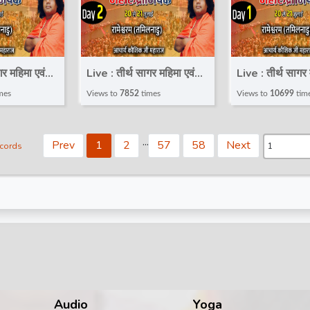
गर महिमा एवं
Live : तीर्थ सागर महिमा एवं
Live : तीर्थ सागर 
क~Day
महारुद्राभिषेक~Day
महारुद्राभिषेक~
mes
Views to
7852
times
Views to
10699
tim
aushik Ji
2~Acharya Kaushik Ji
1~Acharya Kau
ameswaram,
Maharaj~Rameswaram,
Maharaj~Ram
.
.
.
Prev
1
2
57
58
Next
ecords
Tamil Nadu
Tamil Nadu
Audio
Yoga