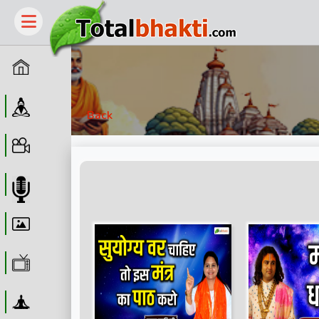
Home
Guru
Back
Video
Audio
Wallpaper
WebTv
Yoga