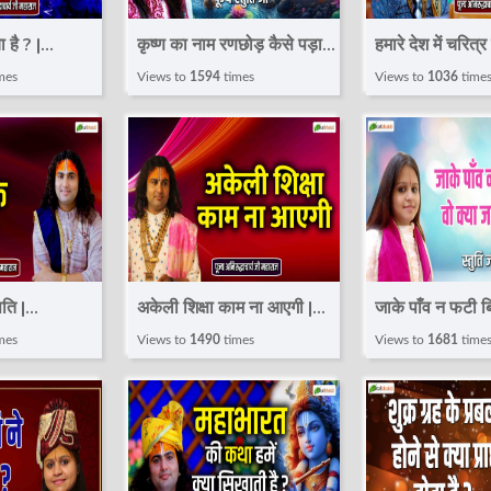
ा है ? |
कृष्ण का नाम रणछोड़ कैसे पड़ा ?
हमारे देश में चरित्
 Pujya
! Speech ! Pujya Stuti Ji
है | Pravachan 
mes
Views to
1594
times
Views to
1036
time
arya Ji
Aniruddhachar
Maharaj
पति |
अकेली शिक्षा काम ना आएगी |
जाके पाँव न फटी बि
 Pujya
Pravachan ! Pujya
जाने पीर पराई ! 
mes
Views to
1490
times
Views to
1681
time
arya Ji
Aniruddhacharya Ji
Pujya Stuti Ji
Maharaj