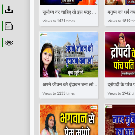
Download
सुयोग्य वर चाहिए तो इस मंत्र का
मनुष्य का धर्म क्य
पाठ करो ! Speech ! Pujya
Pravachan !
Views to
1421
times
Views to
1819
ti
Article
Stuti Ji
Aniruddhach
Maharaj
Astrolager
अपने जीवन को वृंदावन बना लो !
द्रोपदी के पांच 
Speech ! Pujya Stuti Ji
Pravachan !
Views to
1133
times
Views to
1942
ti
Aniruddhach
Maharaj