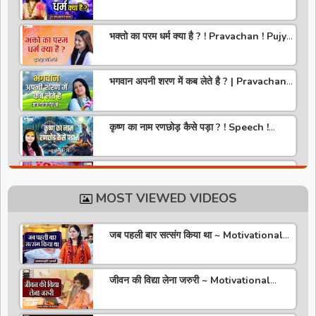
Aniruddhacharya Ji Maharaj
भक्तो का परम धर्म क्या है ? ! Pravachan ! Pujya
Krishna Priya Ji
भगवान अपनी शरण में कब लेते है ? | Pravachan |
Pandit Gaurangi Gauri ji
कृष्ण का नाम रणछोड़ कैसे पड़ा ? ! Speech !
Pujya Stuti Ji
हमारे देश में चरित्र की पूजा होती है | Pravachan !
Pujya Aniruddhacharya Ji Maharaj
MOST VIEWED VIDEOS
राधा रानी कौन है ? ! Pravachan ! Pujya
Krishna Priya Ji
जब पहली बार सत्संग किया था ~ Motivational
Thoughts ~ Anandmurti Gurumaa
अपने जीवन को वृंदावन बना लो ! Speech ! Pujya
Stuti Ji
जीवन की विद्या लेना जरुरी ~ Motivational
Speaker ~ Sadguru Riteshwar Ji
Maharaj
सीताराम की वरमाला | Pravachan | Pandit