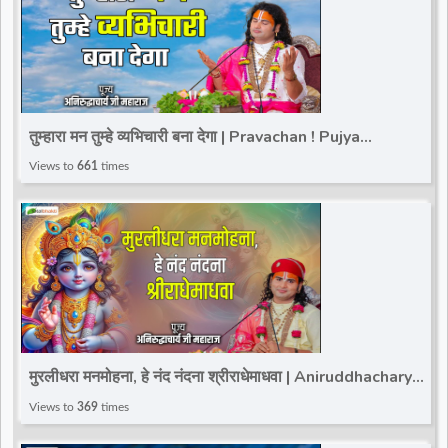
तुम्हारा मन तुम्हे व्यभिचारी बना देगा | Pravachan ! Pujya
Aniruddhacharya Ji Maharaj
Views to
661
times
मुरलीधरा मनमोहना, हे नंद नंदना श्रीराधेमाधवा | Aniruddhacharya
Ji Maharaj | Shri Krishna Bhajan 2025
Views to
369
times