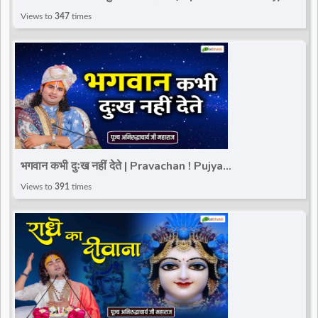
Aniruddhacharya Ji Maharaj
Views to
347
times
भगवान कभी दुःख नहीं देते | Pravachan ! Pujya
Aniruddhacharya Ji Maharaj
Views to
391
times