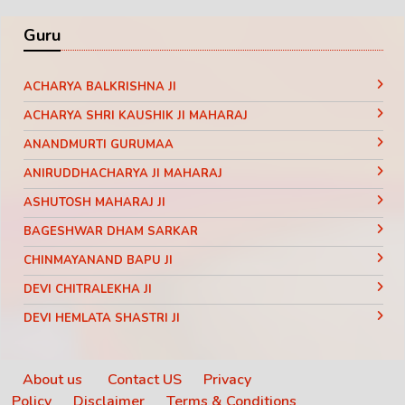
Guru
ACHARYA BALKRISHNA JI
ACHARYA SHRI KAUSHIK JI MAHARAJ
ANANDMURTI GURUMAA
ANIRUDDHACHARYA JI MAHARAJ
ASHUTOSH MAHARAJ JI
BAGESHWAR DHAM SARKAR
CHINMAYANAND BAPU JI
DEVI CHITRALEKHA JI
DEVI HEMLATA SHASTRI JI
DEVI KRISHNA PRIYA JI
DEVKINANDANJI MAHARAJ
About us
Contact US
Privacy
Policy
Disclaimer
Terms & Conditions