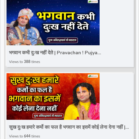
भगवान कभी दुःख नहीं देते | Pravachan ! Pujya
Aniruddhacharya Ji Maharaj
Views to
388
times
सुख दुःख हमारे कर्मो का फल है भगवान का इसमें कोई लेना देना नहीं |
Pujya Aniruddhacharya Ji Maharaj
Views to
644
times