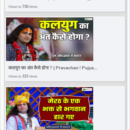
Aniruddhacharya Ji Maharaj
Views to
730
times
कलयुग का अंत कैसे होगा ? | Pravachan ! Pujya
Aniruddhacharya Ji Maharaj
Views to
325
times