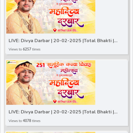
LIVE: Divya Darbar | 20-02-2025 |Total Bhakti |
Bageshwar Dham Sarkar | Gram Gadha, (Chhatarpur)
Views to
6257
times
LIVE: Divya Darbar | 20-02-2025 |Total Bhakti |
Bageshwar Dham Sarkar | Gram Gadha, (Chhatarpur)
Views to
4078
times