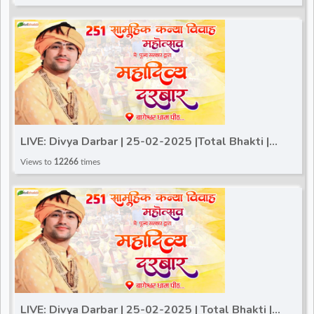
LIVE: Divya Darbar | 25-02-2025 |Total Bhakti |
Bageshwar Dham Sarkar | Gram Gadha, (Chhatarpur)
Views to
12266
times
LIVE: Divya Darbar | 25-02-2025 | Total Bhakti |