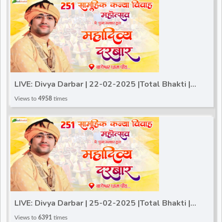
LIVE: Divya Darbar | 22-02-2025 |Total Bhakti |
Bageshwar Dham Sarkar | Gram Gadha, (Chhatarpur)
Views to
4958
times
LIVE: Divya Darbar | 25-02-2025 |Total Bhakti |
Bageshwar Dham Sarkar | Gram Gadha, (Chhatarpur)
Views to
6391
times