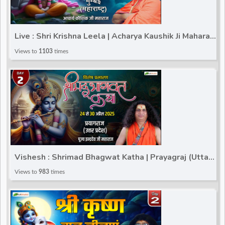
Live : Shri Krishna Leela | Acharya Kaushik Ji Maharaj |
Mumbai (Maharashtra) | Day 1
Views to
1103
times
Vishesh : Shrimad Bhagwat Katha | Prayagraj (Uttar
Pradesh) | Shri Indradevji Saraswati Ji | Day 2
Views to
983
times