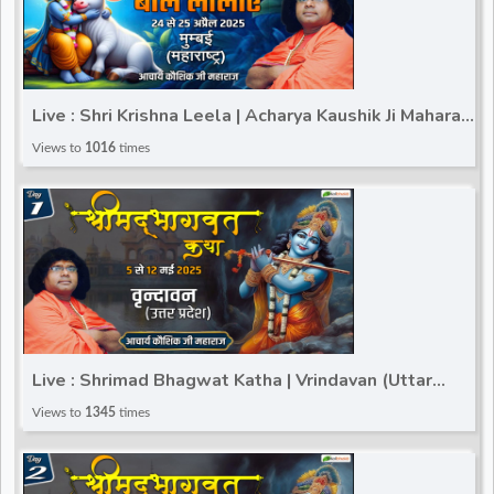
Live : Shri Krishna Leela | Acharya Kaushik Ji Maharaj |
Mumbai (Maharashtra) | Day 2
Views to
1016
times
Live : Shrimad Bhagwat Katha | Vrindavan (Uttar
Pradesh) | Acharya Kaushik Ji Maharaj | Day 1
Views to
1345
times