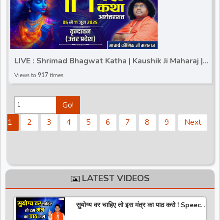
LIVE : Shrimad Bhagwat Katha | Kaushik Ji Maharaj |
Vrindavan (Uttar Pradesh) | Day 6
Views to
917
times
Go!
1
2
3
4
5
6
7
8
9
Next
LATEST VIDEOS
सुयोग्य वर चाहिए तो इस मंत्र का पाठ करो ! Speech
! Pujya Stuti Ji