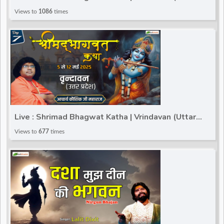
Pradesh) | Acharya Kaushik Ji Maharaj | Day 7
Views to
1086
times
Live : Shrimad Bhagwat Katha | Vrindavan (Uttar
Pradesh) | Acharya Kaushik Ji Maharaj | Day 8
Views to
677
times