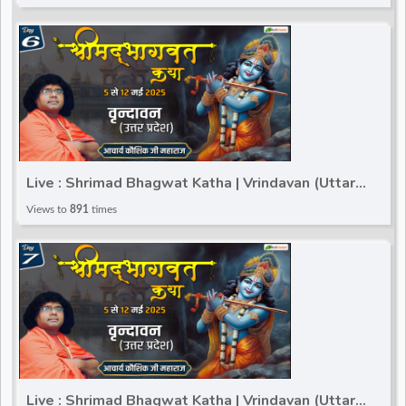
Live : Shrimad Bhagwat Katha | Vrindavan (Uttar
Pradesh) | Acharya Kaushik Ji Maharaj | Day 6
Views to
891
times
Live : Shrimad Bhagwat Katha | Vrindavan (Uttar