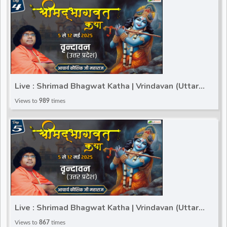
Live : Shrimad Bhagwat Katha | Vrindavan (Uttar
Pradesh) | Acharya Kaushik Ji Maharaj | Day 4
Views to
989
times
Live : Shrimad Bhagwat Katha | Vrindavan (Uttar
Pradesh) | Acharya Kaushik Ji Maharaj | Day 5
Views to
867
times