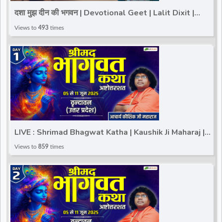
दशा मुझ दीन की भगवन | Devotional Geet | Lalit Dixit |
Nirgun Bhajan
Views to
493
times
LIVE : Shrimad Bhagwat Katha | Kaushik Ji Maharaj |
Vrindavan (Uttar Pradesh) | Day 1
Views to
859
times