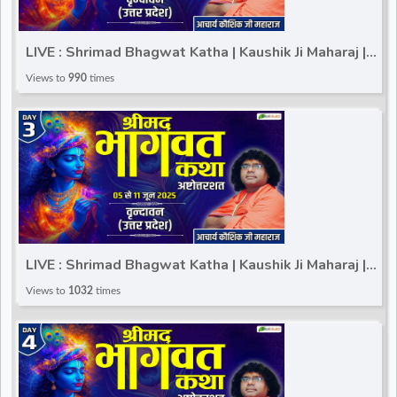
LIVE : Shrimad Bhagwat Katha | Kaushik Ji Maharaj |
Vrindavan (Uttar Pradesh) | Day 2
Views to
990
times
LIVE : Shrimad Bhagwat Katha | Kaushik Ji Maharaj |
Vrindavan (Uttar Pradesh) | Day 3
Views to
1032
times