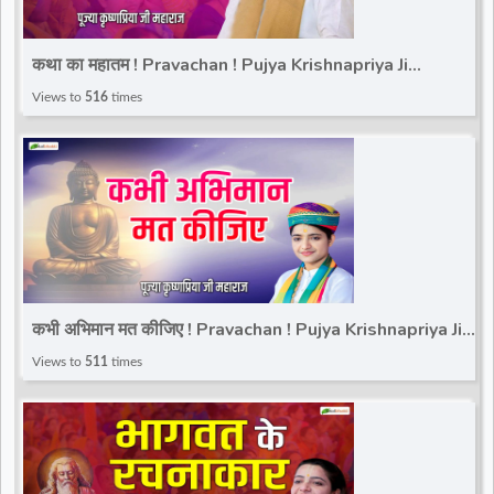
कथा का महातम ! Pravachan ! Pujya Krishnapriya Ji
Maharaj | Total Bhakti
Views to
516
times
कभी अभिमान मत कीजिए ! Pravachan ! Pujya Krishnapriya Ji
Maharaj | Total Bhakti
Views to
511
times