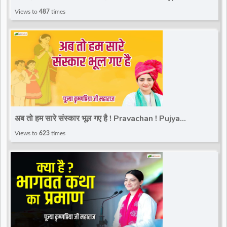
Krishnapriya Ji Maharaj | Total Bhakti
Views to
487
times
अब तो हम सारे संस्कार भूल गए है ! Pravachan ! Pujya
Krishnapriya Ji Maharaj | Total Bhakti
Views to
623
times