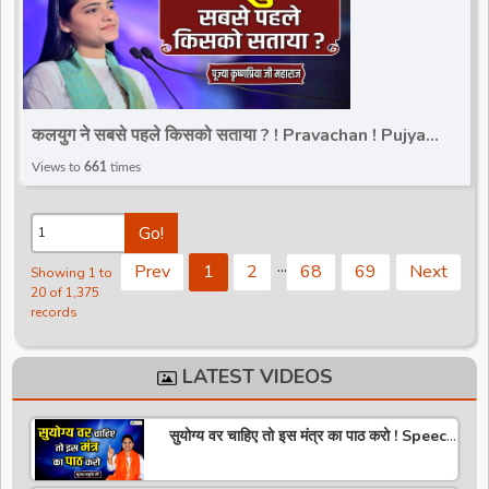
कलयुग ने सबसे पहले किसको सताया ? ! Pravachan ! Pujya
Krishnapriya Ji Maharaj | Total Bhakti
Views to
661
times
Go!
.
.
.
Prev
1
2
68
69
Next
Showing 1 to
20 of 1,375
records
LATEST VIDEOS
सुयोग्य वर चाहिए तो इस मंत्र का पाठ करो ! Speech
! Pujya Stuti Ji