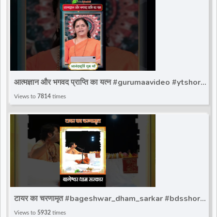
आत्मज्ञान और भगवद प्राप्ति का यत्न #gurumaavideo #ytshorts
#reels #totalbhakti #viralvideoreel
Views to
7814
times
टायर का चरणामृत #bageshwar_dham_sarkar #bdsshorts
#bageshwardhamsarkar #ytshort
Views to
5932
times