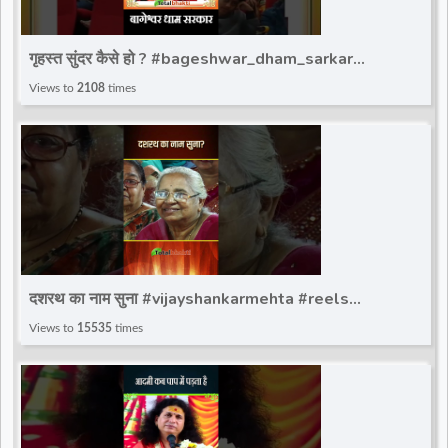
गृहस्त सुंदर कैसे हो ? #bageshwar_dham_sarkar
#bdsshorts #bageshwardhamsarkar #ytshort
Views to
2108
times
दशरथ का नाम सुना #vijayshankarmehta #reels
#trendingshorts #instaviralreels
Views to
15535
times