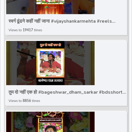
स्वर्ग ढूंढने कहीं नहीं जाना #vijayshankarmehta #reels
#trendingshorts #instaviralreels
Views to
19417
times
तुम दो नहीं एक हो #bageshwar_dham_sarkar #bdsshorts
#bageshwardhamsarkar #ytshort
Views to
8856
times