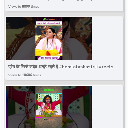
#gaurangi_gauri_ji #totalbhakti
Views to
8099
times
प्रेम के रिश्ते सदैव अनूठे रहते है #hemlatashastriji #reels
#totalbhakti #devihemlatashastriji
Views to
10606
times