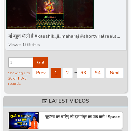
माँ बहुत भोली है #kaushik_ji_maharaj #shortviralreels
#ytviralreels #totalbhakti
Views to
1585
times
Go!
.
.
.
Prev
1
2
93
94
Next
Showing 1 to
20 of 1,873
records
LATEST VIDEOS
सुयोग्य वर चाहिए तो इस मंत्र का पाठ करो ! Speech
! Pujya Stuti Ji