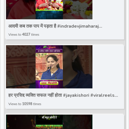
आदमी कब तक पाप में पड़ता है #indradevjimaharaj
#totalbhakti #trandingviralshort #indradev_maharaj
Views to
4027
times
हर प्रसिद्द व्यक्ति सफल नहीं होता #jayakishori #viralreels
#kishoriji #totalbhakti
Views to
10598
times