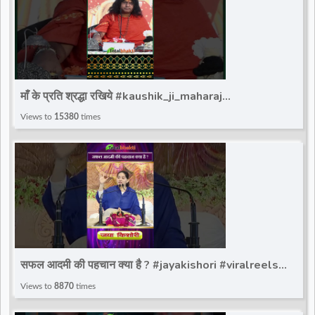
माँ के प्रति श्रद्धा रखिये #kaushik_ji_maharaj
#shortviralreels #ytviralreels #totalbhakti
Views to
15380
times
सफल आदमी की पहचान क्या है ? #jayakishori #viralreels
#kishoriji #totalbhakti
Views to
8870
times