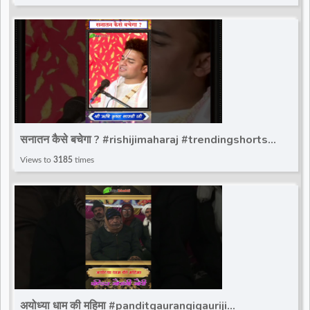
सनातन कैसे बचेगा ? #rishijimaharaj #trendingshorts
#totalbhakti #viralvideoshorts
Views to
3185
times
अयोध्या धाम की महिमा #panditgaurangigauriji