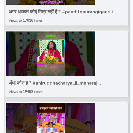
d
अगर आपका कोई मित्र नहीं है ? #panditgaurangigauriji
#gaurangi_gauri_ji #totalbhakti
Views to
17018
times
r
अँधा कौन है ? #aniruddhacharya_ji_maharaj
#trandingviralvideo #viralvideoreels #totalbhakti
Views to
19482
times