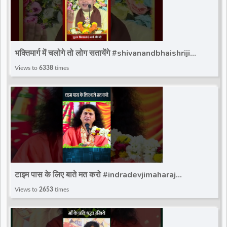
भक्तिमार्ग में चलोगे तो लोग सतायेंगे #shivanandbhaishriji
#totalbhakti #shivanand_bhaishri_ji
Views to
6338
times
टाइम पास के लिए बाते मत करो #indradevjimaharaj
#totalbhakti #trandingviralshort #indradev_maharaj
Views to
2653
times