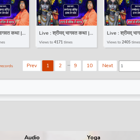
 भागवत कथा |
Live : श्रीमद् भागवत कथा |
Live : श्रीमद् भा
य कौशिक जी
Day 3 | आचार्य कौशिक जी
Day 2 | आचार्य 
mes
Views to
4171
times
Views to
2405
time
wah Uttar
महाराज | Etawah Uttar
महाराज | Etawa
Pradesh
Pradesh
.
.
.
Prev
1
2
9
10
Next
 records
Audio
Yoga