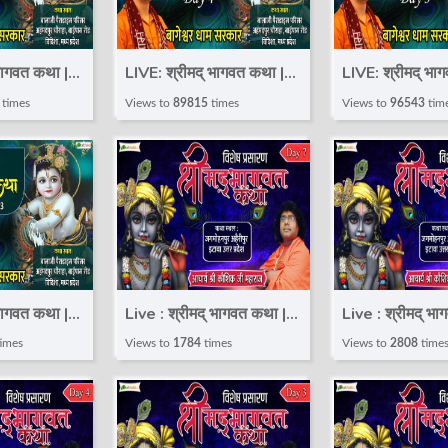
LIVE: श्रीमद् भागवत कथा |
LIVE: श्रीमद् भागवत कथा |
DAY - 4 | Bageshwar
DAY - 3 | Bageshwar
times
Views to
89815
times
Views to
96543
tim
| विदिशा
Dham Sarkar | विदिशा
Dham Sarkar | 
(M.P)
(M.P)
Live : श्रीमद् भागवत कथा |
Live : श्रीमद् भा
Day 7 | आचार्य कौशिक जी
Day 6 | आचार्य 
imes
Views to
1784
times
Views to
2808
time
| विदिशा
महाराज | Etawah Uttar
महाराज | Etawa
Pradesh
Pradesh