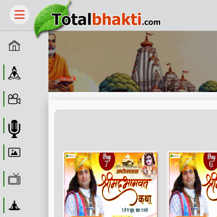
Home
Guru
Back
Video
Audio
Wallpaper
WebTv
Yoga