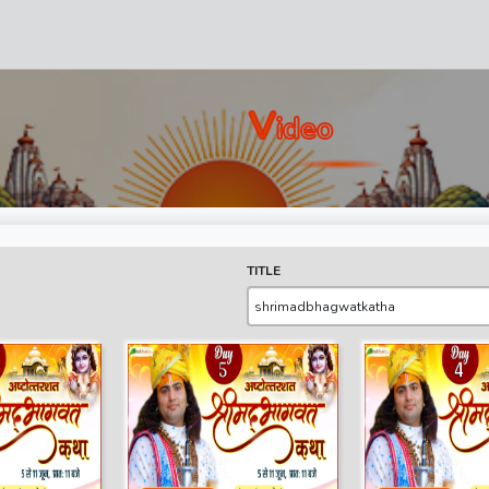
V
Ideo
TITLE