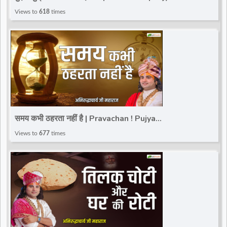
Aniruddhacharya Ji Maharaj | Total Bhakti
Views to
618
times
समय कभी ठहरता नहीं है | Pravachan ! Pujya
Aniruddhacharya Ji Maharaj | Total Bhakti
Views to
677
times