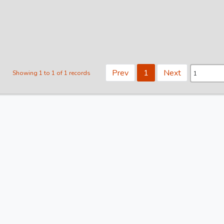
Prev
1
Next
Showing 1 to 1 of 1 records