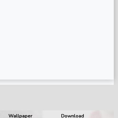
रहेगी || Motivational
Pravachan || Bageshwar
Dham Sarkar
Wallpaper
Download