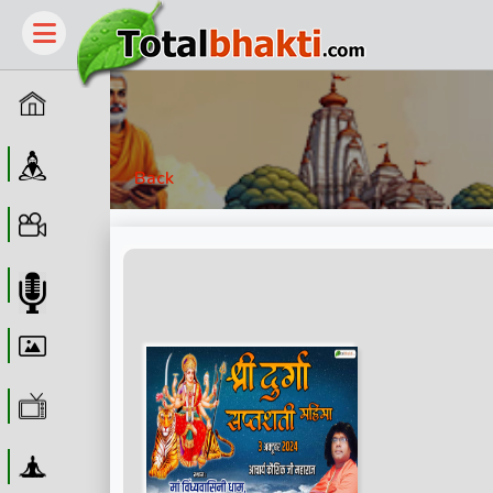
Home
Guru
Back
Video
Audio
Wallpaper
WebTv
Yoga