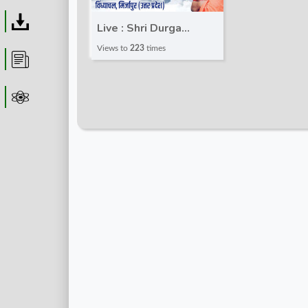
Download
Live : Shri Durga
Saptashati Mahima |
Views to
223
times
Article
Acharya Kaushik Ji
Maharaj | Vindhyachal,
Astrolager
Mirzapur, UP