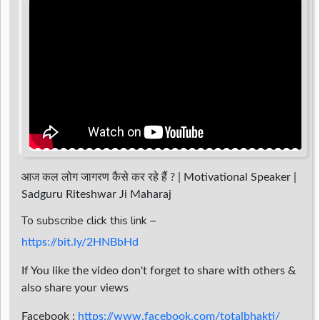
d
r
आज कल लोग जागरण कैसे कर रहे हैं ? | Motivational Speaker |
Sadguru Riteshwar Ji Maharaj
To subscribe click this link –
https://bit.ly/2HNBbHd
If You like the video don't forget to share with others &
also share your views
Facebook :
https://www.facebook.com/totalbhakti/