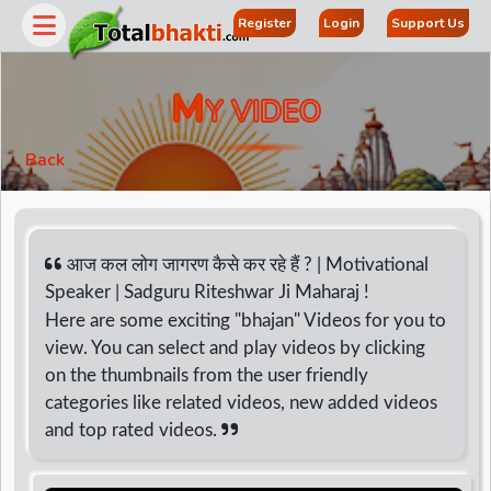
Register
Login
Support Us
M
Y VIDEO
Back
आज कल लोग जागरण कैसे कर रहे हैं ? | Motivational
Speaker | Sadguru Riteshwar Ji Maharaj !
Here are some exciting "bhajan" Videos for you to
r
view. You can select and play videos by clicking
on the thumbnails from the user friendly
categories like related videos, new added videos
and top rated videos.