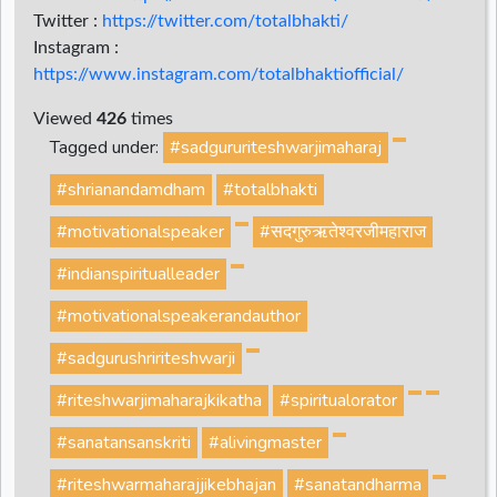
Twitter :
https://twitter.com/totalbhakti/
Instagram :
https://www.instagram.com/totalbhaktiofficial/
Viewed
426
times
Tagged under:
#sadgururiteshwarjimaharaj
#shrianandamdham
#totalbhakti
#motivationalspeaker
#सदगुरुऋतेश्वरजीमहाराज
#indianspiritualleader
#motivationalspeakerandauthor
#sadgurushririteshwarji
#riteshwarjimaharajkikatha
#spiritualorator
#sanatansanskriti
#alivingmaster
#riteshwarmaharajjikebhajan
#sanatandharma