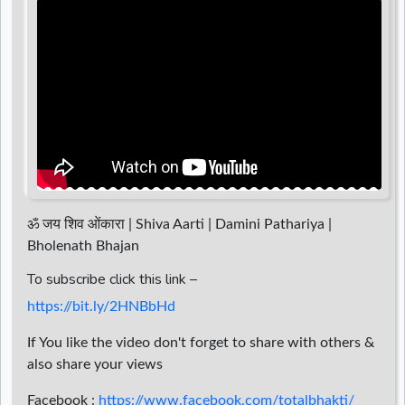
d
r
ॐ जय शिव ओंकारा | Shiva Aarti | Damini Pathariya |
Bholenath Bhajan
To subscribe click this link –
https://bit.ly/2HNBbHd
If You like the video don't forget to share with others &
also share your views
Facebook :
https://www.facebook.com/totalbhakti/