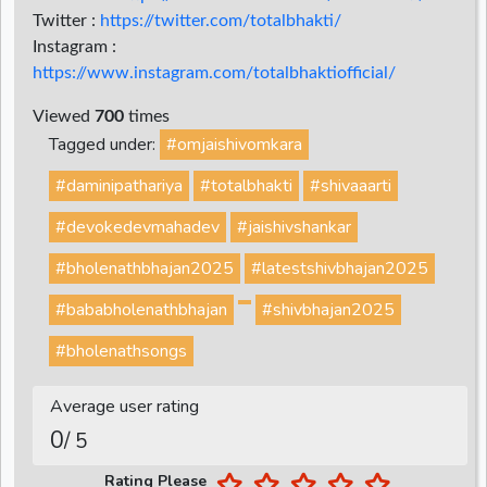
Twitter :
https://twitter.com/totalbhakti/
Instagram :
https://www.instagram.com/totalbhaktiofficial/
Viewed
700
times
Tagged under:
#omjaishivomkara
#daminipathariya
#totalbhakti
#shivaaarti
#devokedevmahadev
#jaishivshankar
#bholenathbhajan2025
#latestshivbhajan2025
#bababholenathbhajan
#shivbhajan2025
#bholenathsongs
Average user rating
0
/ 5
Rating Please