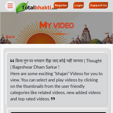
Register
Login
Support Us
M
Y VIDEO
Back
किस गुण पर भगवान रीझ जाए कोई नहीं जानता | Thought
| Bageshwar Dham Sarkar !
Here are some exciting "bhajan" Videos for you to
r
view. You can select and play videos by clicking
on the thumbnails from the user friendly
categories like related videos, new added videos
and top rated videos.