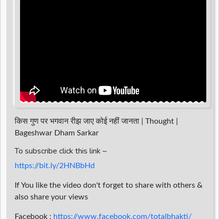
d
r
किस गुण पर भगवान रीझ जाए कोई नहीं जानता | Thought |
Bageshwar Dham Sarkar
To subscribe click this link –
https://bit.ly/2HNBbHd
If You like the video don't forget to share with others &
also share your views
Facebook :
https://www.facebook.com/totalbhakti/