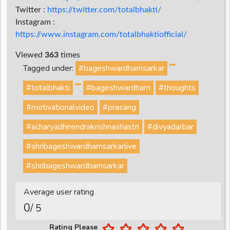
Twitter :
https://twitter.com/totalbhakti/
Instagram :
https://www.instagram.com/totalbhaktiofficial/
Viewed
363
times
Tagged under:
#bageshwardhamsarkar
#totalbhakti
#bageshwardham
#thoughts
#motivationalvideo
#prasang
#acharyadhirendrakrishnashastri
#divyadarbar
#shribageshwardhamsarkarlive
#shribageshwardhamsarkar
Average user rating
0
/ 5
Rating Please