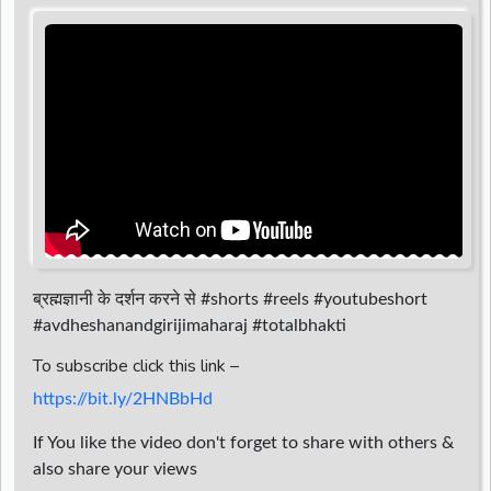
d
r
ब्रह्मज्ञानी के दर्शन करने से #shorts #reels #youtubeshort
#avdheshanandgirijimaharaj #totalbhakti
To subscribe click this link –
https://bit.ly/2HNBbHd
If You like the video don't forget to share with others &
also share your views