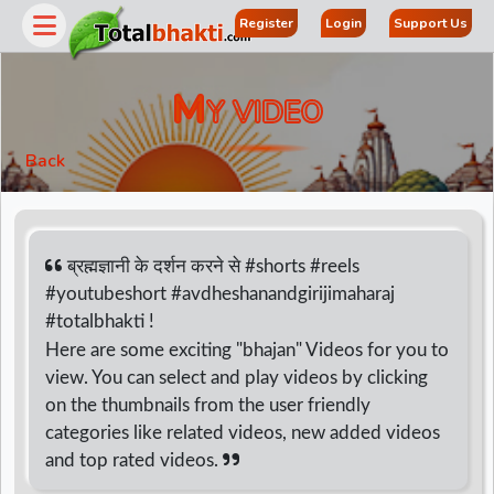
Register
Login
Support Us
M
Y VIDEO
Back
ब्रह्मज्ञानी के दर्शन करने से #shorts #reels
#youtubeshort #avdheshanandgirijimaharaj
#totalbhakti !
r
Here are some exciting "bhajan" Videos for you to
view. You can select and play videos by clicking
on the thumbnails from the user friendly
categories like related videos, new added videos
and top rated videos.