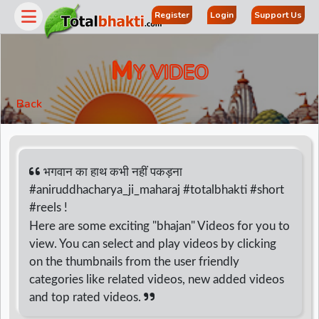
Register
Login
Support Us
M
Y VIDEO
Back
भगवान का हाथ कभी नहीं पकड़ना
#aniruddhacharya_ji_maharaj #totalbhakti #short
#reels !
r
Here are some exciting "bhajan" Videos for you to
view. You can select and play videos by clicking
on the thumbnails from the user friendly
categories like related videos, new added videos
and top rated videos.