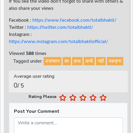
If You like the video don't forget to share with others &
also share your views
Facebook :
https://www.facebook.com/totalbhakti/
Twitter :
https://twitter.com/totalbhakti/
Instagram :
https://www.instagram.com/totalbhaktiofficial/
Viewed
588
times
Tagged under:
#भगवान
का
हाथ
कभी
नहीं
पकड़ना
Average user rating
0
/ 5
Rating Please
Post Your Comment