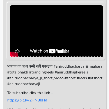
d
r
भगवान का हाथ कभी नहीं पकड़ना #aniruddhacharya_ji_maharaj
#totalbhakti #trandingreels #aniruddhajikereels
#aniruddhacharya_ji_short_video #short #reels #ytshort
#aniruddhacharyaji
To subscribe click this link –
https://bit.ly/2HNBbHd