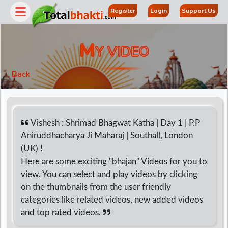
Register
Login
Support Us
M
Y VIDEO
Back
Vishesh : Shrimad Bhagwat Katha | Day 1 | P.P
Aniruddhacharya Ji Maharaj | Southall, London
(UK) !
r
Here are some exciting "bhajan" Videos for you to
view. You can select and play videos by clicking
on the thumbnails from the user friendly
categories like related videos, new added videos
and top rated videos.