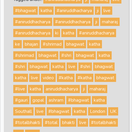
#bhagwat
katha
#aniruddhacharya
ji
live
#aniruddhacharya
#aniruddhacharya
ji
maharaj
#aniruddhacharya
ki
katha
#aniruddhacharya
ke
bhajan
#shrimad
bhagwat
katha
#shrimad
bhagwat
#shri
bhagwat
katha
#shri
bhagwat
katha
live
#shri
bhagwat
katha
live
video
#katha
#katha
bhagwat
#live
katha
aniruddhacharya
ji
maharaj
#gauri
gopal
ashram
#bhagwat
katha
Southall
live
#bhagwat
katha
London
UK
#totalbhakti
#total
bhakti
live
#totalbhakti