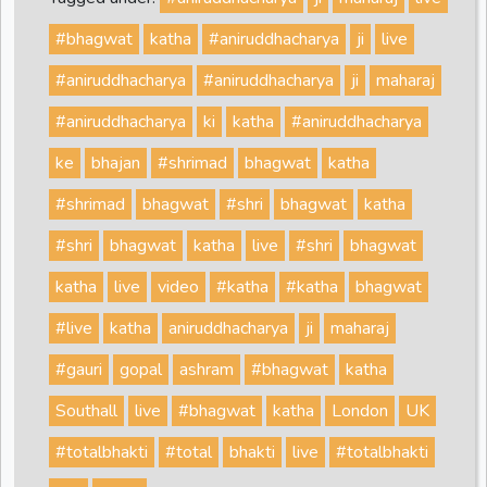
#bhagwat
katha
#aniruddhacharya
ji
live
#aniruddhacharya
#aniruddhacharya
ji
maharaj
#aniruddhacharya
ki
katha
#aniruddhacharya
ke
bhajan
#shrimad
bhagwat
katha
#shrimad
bhagwat
#shri
bhagwat
katha
#shri
bhagwat
katha
live
#shri
bhagwat
katha
live
video
#katha
#katha
bhagwat
#live
katha
aniruddhacharya
ji
maharaj
#gauri
gopal
ashram
#bhagwat
katha
Southall
live
#bhagwat
katha
London
UK
#totalbhakti
#total
bhakti
live
#totalbhakti