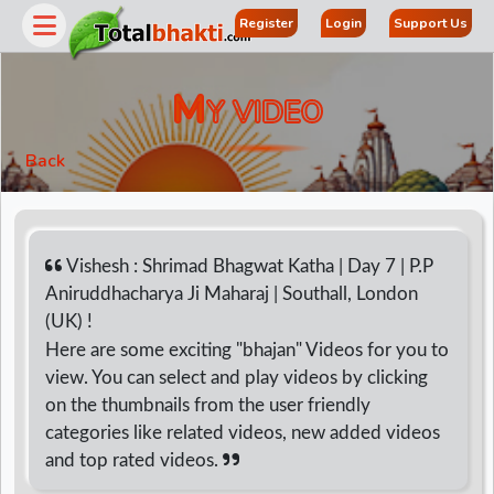
Register
Login
Support Us
M
Y VIDEO
Back
Vishesh : Shrimad Bhagwat Katha | Day 7 | P.P
Aniruddhacharya Ji Maharaj | Southall, London
(UK) !
r
Here are some exciting "bhajan" Videos for you to
view. You can select and play videos by clicking
on the thumbnails from the user friendly
categories like related videos, new added videos
and top rated videos.