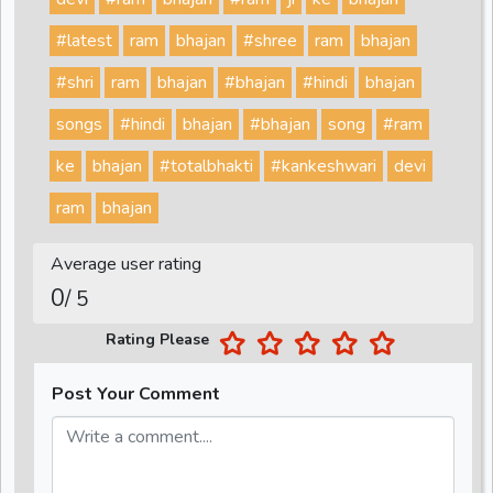
#latest
ram
bhajan
#shree
ram
bhajan
#shri
ram
bhajan
#bhajan
#hindi
bhajan
songs
#hindi
bhajan
#bhajan
song
#ram
ke
bhajan
#totalbhakti
#kankeshwari
devi
ram
bhajan
Average user rating
0
/ 5
Rating Please
Post Your Comment