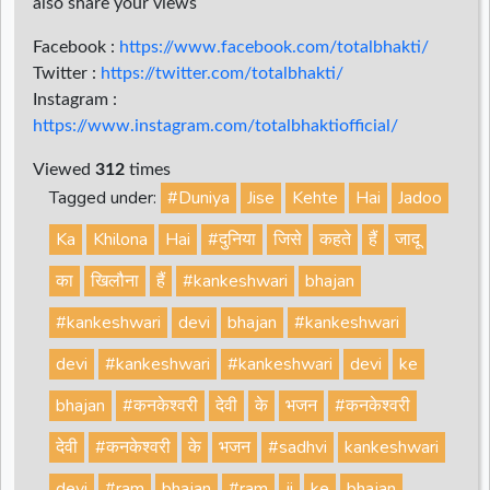
also share your views
Facebook :
https://www.facebook.com/totalbhakti/
Twitter :
https://twitter.com/totalbhakti/
Instagram :
https://www.instagram.com/totalbhaktiofficial/
Viewed
312
times
Tagged under:
#Duniya
Jise
Kehte
Hai
Jadoo
Ka
Khilona
Hai
#दुनिया
जिसे
कहते
हैं
जादू
का
खिलौना
हैं
#kankeshwari
bhajan
#kankeshwari
devi
bhajan
#kankeshwari
devi
#kankeshwari
#kankeshwari
devi
ke
bhajan
#कनकेश्वरी
देवी
के
भजन
#कनकेश्वरी
देवी
#कनकेश्वरी
के
भजन
#sadhvi
kankeshwari
devi
#ram
bhajan
#ram
ji
ke
bhajan