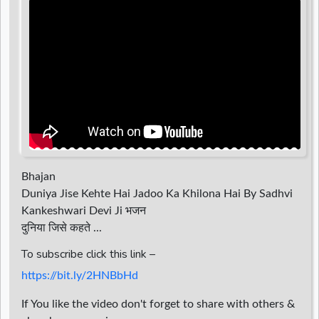
d
r
Bhajan
Duniya Jise Kehte Hai Jadoo Ka Khilona Hai By Sadhvi
Kankeshwari Devi Ji भजन
दुनिया जिसे कहते ...
To subscribe click this link –
https://bit.ly/2HNBbHd
If You like the video don't forget to share with others &