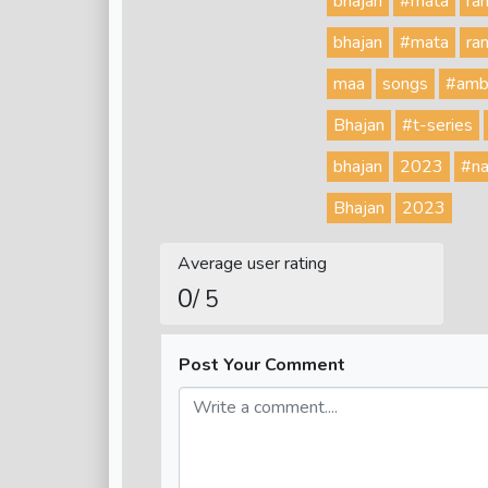
bhajan
#mata
ran
bhajan
#mata
ran
maa
songs
#am
Bhajan
#t-series
bhajan
2023
#na
Bhajan
2023
Average user rating
0
/ 5
Post Your Comment