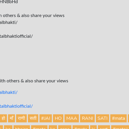
ly/2HNBbHd
th others & also share your views
albhakti/
lbhaktiofficial/
with others & also share your views
lbhakti/
lbhaktiofficial/
हो
माँ
राणी
सती
#JAI
HO
MAA
RANI
SATI
#mata