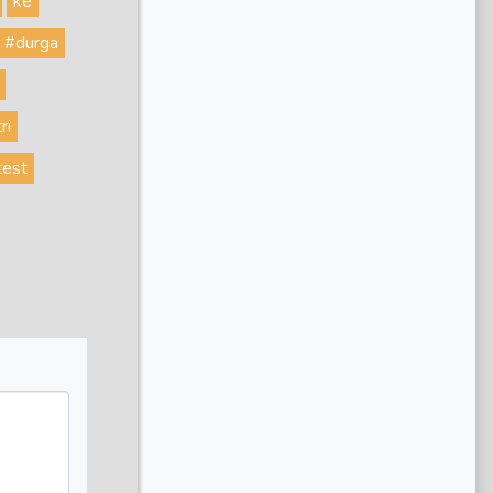
ke
#durga
ri
test