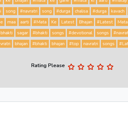
i
ke
bhajan
#mata
ke
gane
#mata
ki
aarti
#mataji
i
song
#navratri
song
#durga
chalisa
#durga
kavach
be
maa
aarti
#Mata
Ke
Latest
Bhajan
#Latest
Mata
bhakti
sagar
#bhakti
songs
#devotional
songs
#navrat
vratri
bhajan
#bhakti
bhajan
#top
navratri
songs
#La
Rating Please