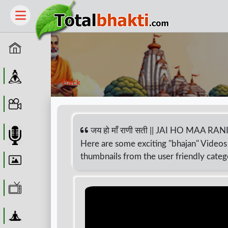
Home
Guru
Back
Video
जय हो माँ राणी सती || JAI HO MAA
Audio
Here are some exciting "bhajan" Videos 
thumbnails from the user friendly categ
Wallpaper
WebTv
Yoga