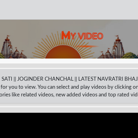
M
Y VIDEO
 RANI SATI || JOGINDER CHANCHAL || LATEST NAVRATRI BHA
for you to view. You can select and play videos by clicking o
ories like related videos, new added videos and top rated vi