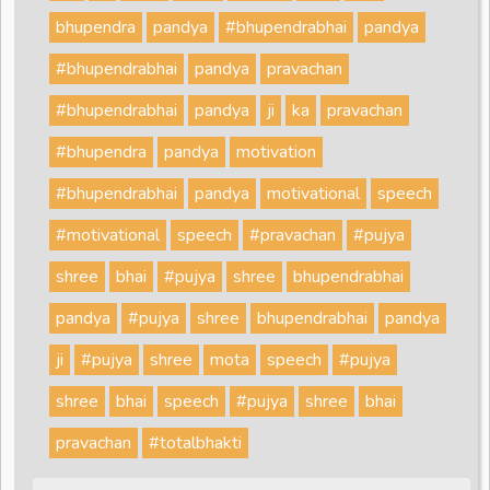
bhupendra
pandya
#bhupendrabhai
pandya
#bhupendrabhai
pandya
pravachan
#bhupendrabhai
pandya
ji
ka
pravachan
#bhupendra
pandya
motivation
#bhupendrabhai
pandya
motivational
speech
#motivational
speech
#pravachan
#pujya
shree
bhai
#pujya
shree
bhupendrabhai
pandya
#pujya
shree
bhupendrabhai
pandya
ji
#pujya
shree
mota
speech
#pujya
shree
bhai
speech
#pujya
shree
bhai
pravachan
#totalbhakti