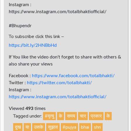
Instagram :
https://www.instagram.com/totalbhaktiofficial/
#Bhupendr
To subscribe click this link –
https://bit.ly/2HNBbHd
If You like the video don't forget to share with others &
also share your views
Facebook :
https://www.facebook.com/totalbhakti/
Twitter :
https://twitter.com/totalbhakti/
Instagram :
https://www.instagram.com/totalbhaktiofficial/
Viewed
493
times
Tagged under:
#मृत्यु
के
समय
चार
प्रकार
के
दुख
या
उसके
सुझाव
#pujya
bhai
shri