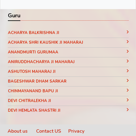
Guru
ACHARYA BALKRISHNA JI
ACHARYA SHRI KAUSHIK JI MAHARAJ
ANANDMURTI GURUMAA
ANIRUDDHACHARYA JI MAHARAJ
ASHUTOSH MAHARAJ JI
BAGESHWAR DHAM SARKAR
CHINMAYANAND BAPU JI
DEVI CHITRALEKHA JI
DEVI HEMLATA SHASTRI JI
DEVI KRISHNA PRIYA JI
DEVKINANDANJI MAHARAJ
About us
Contact US
Privacy