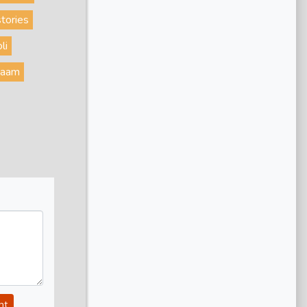
stories
li
naam
nt