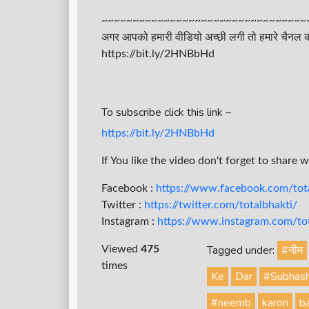
~~~~~~~~~~~~~~~~~~~~~~~~~~~~~~~~~
अगर आपको हमारी वीडियो अच्छी लगी तो हमारे चैनल क
https://bit.ly/2HNBbHd
To subscribe click this link –
https://bit.ly/2HNBbHd
If You like the video don't forget to share 
Facebook :
https://www.facebook.com/tota
Twitter :
https://twitter.com/totalbhakti/
Instagram :
https://www.instagram.com/tota
Tagged under:
#नीम
Viewed
475
times
Ke
Dar
#Subhas
#neemb
karori
b