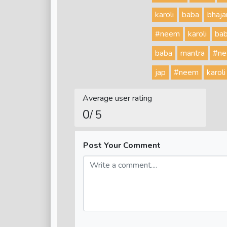
karoli
baba
bhaja
#neem
karoli
ba
baba
mantra
#n
jap
#neem
karoli
Average user rating
0
/ 5
Post Your Comment