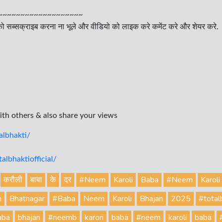
~~~~~~~~~~~~~~~~~~~
ो सब्सक्राइब करना ना भूले और वीडियो को लाइक करे कमेंट करे और शेयर करे.
with others & also share your views
lbhakti/
lbhaktiofficial/
करौली
बाबा
के
दर
#Neem
Karoli
Baba
#Neem
Karoli
h
Bhatnagar
#Baba
Neem
Karoli
Bhajan
2025
#total
aba
bhajan
#neemb
karori
baba
#neem
karoli
baba