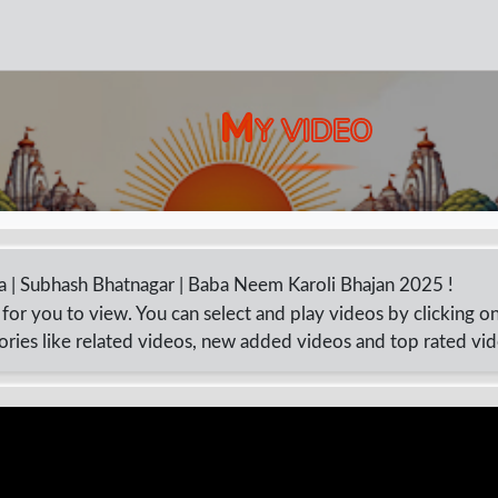
M
Y VIDEO
aba | Subhash Bhatnagar | Baba Neem Karoli Bhajan 2025 !
for you to view. You can select and play videos by clicking o
ories like related videos, new added videos and top rated vi