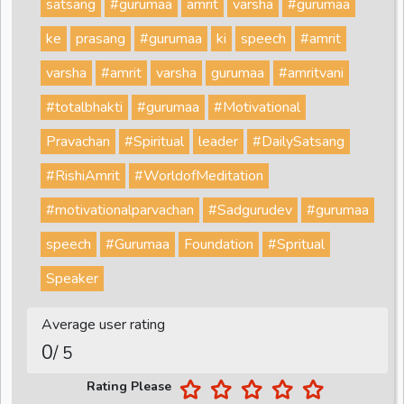
satsang
#gurumaa
amrit
varsha
#gurumaa
ke
prasang
#gurumaa
ki
speech
#amrit
varsha
#amrit
varsha
gurumaa
#amritvani
#totalbhakti
#gurumaa
#Motivational
Pravachan
#Spiritual
leader
#DailySatsang
#RishiAmrit
#WorldofMeditation
#motivationalparvachan
#Sadgurudev
#gurumaa
speech
#Gurumaa
Foundation
#Spritual
Speaker
Average user rating
0
/ 5
Rating Please