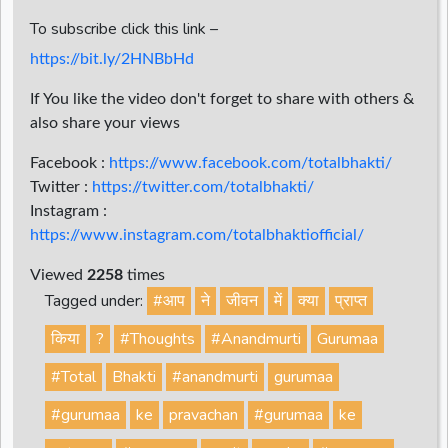
To subscribe click this link –
https://bit.ly/2HNBbHd
If You like the video don't forget to share with others &
also share your views
Facebook :
https://www.facebook.com/totalbhakti/
Twitter :
https://twitter.com/totalbhakti/
Instagram :
https://www.instagram.com/totalbhaktiofficial/
Viewed
2258
times
Tagged under:
#आप
ने
जीवन
में
क्या
प्राप्त
किया
?
#Thoughts
#Anandmurti
Gurumaa
#Total
Bhakti
#anandmurti
gurumaa
#gurumaa
ke
pravachan
#gurumaa
ke