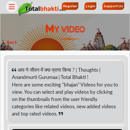
Register
Login
Support Us
M
Y VIDEO
Back
आप ने जीवन में क्या प्राप्त किया ? | Thoughts |
Anandmurti Gurumaa | Total Bhakti !
Here are some exciting "bhajan" Videos for you to
r
view. You can select and play videos by clicking
on the thumbnails from the user friendly
categories like related videos, new added videos
and top rated videos.