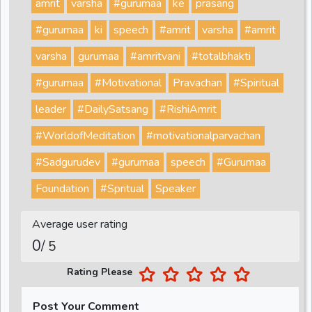
amrit
varsha
#gurumaa
ke
prasang
#gurumaa
ki
speech
#amrit
varsha
#amrit
varsha
gurumaa
#amritvani
#totalbhakti
#gurumaa
#Motivational
Pravachan
#Spiritual
leader
#DailySatsang
#RishiAmrit
#WorldofMeditation
#motivationalparvachan
#Sadgurudev
#gurumaa
speech
#Gurumaa
Foundation
#Spritual
Speaker
Average user rating
0
/ 5
Rating Please
Post Your Comment