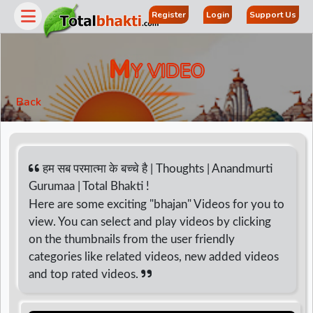
Register
Login
Support Us
M
Y VIDEO
Back
हम सब परमात्मा के बच्चे है | Thoughts | Anandmurti
Gurumaa | Total Bhakti !
Here are some exciting "bhajan" Videos for you to
r
view. You can select and play videos by clicking
on the thumbnails from the user friendly
categories like related videos, new added videos
and top rated videos.