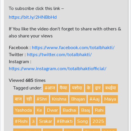
To subscribe click this link –
https://bit.ly/2HNBbHd
If You like the video don't forget to share with others &
also share your views
Facebook :
https://www.facebook.com/totalbhakti/
Twitter :
https://twitter.com/totalbhakti/
Instagram :
https://www.instagram.com/totalbhaktiofficial/
Viewed
685
times
Tagged under:
#आज
मैय्या
यशोदा
के
द्वार
बधईया
बाज
रही
#Shri
Krishna
Bhajan
#Aaj
Maiya
Yashoda
Ke
Dwar
Badhai
Baaj
Rahi
#Rishi
Ji
Srakar
#Bhakti
Song
2025