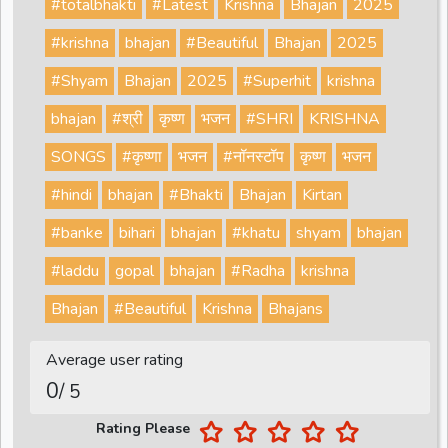
#totalbhakti
#Latest
Krishna
Bhajan
2025
#krishna
bhajan
#Beautiful
Bhajan
2025
#Shyam
Bhajan
2025
#Superhit
krishna
bhajan
#श्री
कृष्ण
भजन
#SHRI
KRISHNA
SONGS
#कृष्णा
भजन
#नॉनस्टॉप
कृष्ण
भजन
#hindi
bhajan
#Bhakti
Bhajan
Kirtan
#banke
bihari
bhajan
#khatu
shyam
bhajan
#laddu
gopal
bhajan
#Radha
krishna
Bhajan
#Beautiful
Krishna
Bhajans
Average user rating
0
/ 5
Rating Please