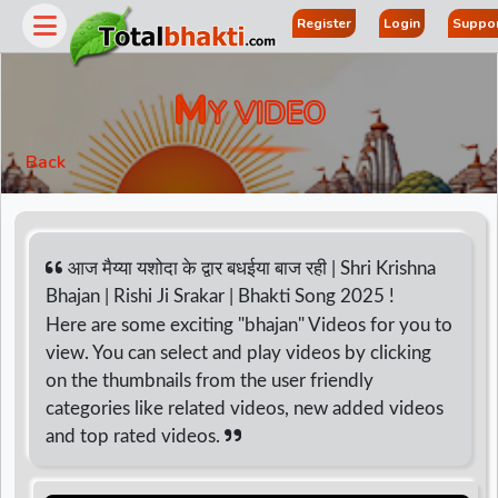
Register
Login
Suppor
M
Y VIDEO
Back
आज मैय्या यशोदा के द्वार बधईया बाज रही | Shri Krishna
Bhajan | Rishi Ji Srakar | Bhakti Song 2025 !
Here are some exciting "bhajan" Videos for you to
view. You can select and play videos by clicking
on the thumbnails from the user friendly
categories like related videos, new added videos
and top rated videos.