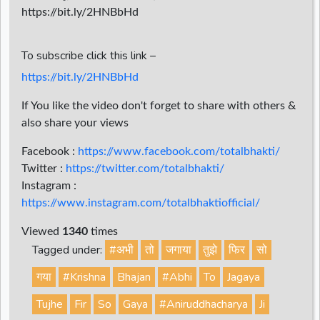
https://bit.ly/2HNBbHd
To subscribe click this link –
https://bit.ly/2HNBbHd
If You like the video don't forget to share with others &
also share your views
Facebook :
https://www.facebook.com/totalbhakti/
Twitter :
https://twitter.com/totalbhakti/
Instagram :
https://www.instagram.com/totalbhaktiofficial/
Viewed
1340
times
Tagged under:
#अभी
तो
जगाया
तुझे
फिर
सो
गया
#Krishna
Bhajan
#Abhi
To
Jagaya
Tujhe
Fir
So
Gaya
#Aniruddhacharya
Ji