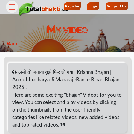
Register
Login
Support Us
M
Y VIDEO
Back
अभी तो जगाया तुझे फिर सो गया | Krishna Bhajan |
Aniruddhacharya Ji Maharaj~Banke Bihari Bhajan
2025 !
r
Here are some exciting "bhajan" Videos for you to
view. You can select and play videos by clicking
on the thumbnails from the user friendly
categories like related videos, new added videos
and top rated videos.