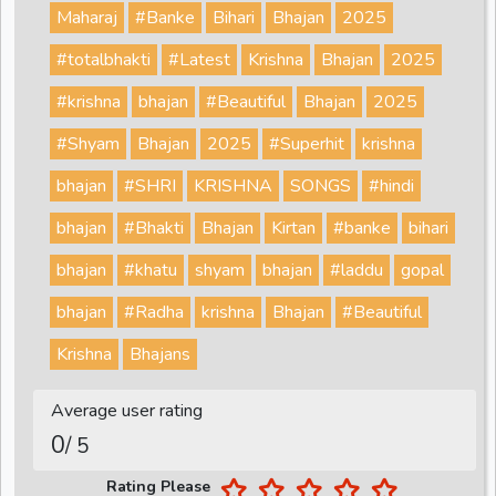
Maharaj
#Banke
Bihari
Bhajan
2025
#totalbhakti
#Latest
Krishna
Bhajan
2025
#krishna
bhajan
#Beautiful
Bhajan
2025
#Shyam
Bhajan
2025
#Superhit
krishna
bhajan
#SHRI
KRISHNA
SONGS
#hindi
bhajan
#Bhakti
Bhajan
Kirtan
#banke
bihari
bhajan
#khatu
shyam
bhajan
#laddu
gopal
bhajan
#Radha
krishna
Bhajan
#Beautiful
Krishna
Bhajans
Average user rating
0
/ 5
Rating Please