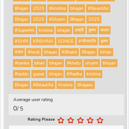
Bhajan
2025
#krishna
bhajan
#Beautiful
Bhajan
2025
#Shyam
Bhajan
2025
#Superhit
krishna
bhajan
#श्री
कृष्ण
भजन
#SHRI
KRISHNA
SONGS
#नॉनस्टॉप
कृष्ण
भजन
#hindi
bhajan
#Bhakti
Bhajan
Kirtan
#banke
bihari
bhajan
#khatu
shyam
bhajan
#laddu
gopal
bhajan
#Radha
krishna
Bhajan
#Beautiful
Krishna
Bhajans
Average user rating
0
/ 5
Rating Please