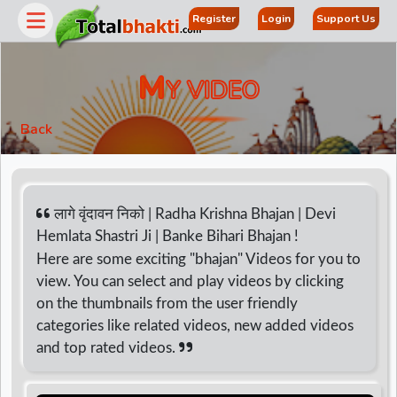
Register
Login
Support Us
M
Y VIDEO
Back
लागे वृंदावन निको | Radha Krishna Bhajan | Devi
Hemlata Shastri Ji | Banke Bihari Bhajan !
Here are some exciting "bhajan" Videos for you to
r
view. You can select and play videos by clicking
on the thumbnails from the user friendly
categories like related videos, new added videos
and top rated videos.