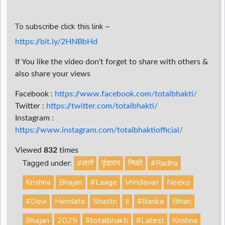
To subscribe click this link –
https://bit.ly/2HNBbHd
If You like the video don't forget to share with others &
also share your views
Facebook :
https://www.facebook.com/totalbhakti/
Twitter :
https://twitter.com/totalbhakti/
Instagram :
https://www.instagram.com/totalbhaktiofficial/
Viewed
832
times
Tagged under:
#लागे
वृंदावन
निको
#Radha
Krishna
Bhajan
#Laage
Vrindavan
Neeko
#Devi
Hemlata
Shastri
Ji
#Banke
Bihari
Bhajan
2025
#totalbhakti
#Latest
Krishna