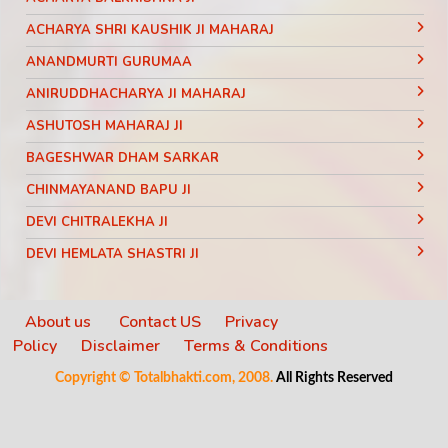
ACHARYA SHRI KAUSHIK JI MAHARAJ
ANANDMURTI GURUMAA
ANIRUDDHACHARYA JI MAHARAJ
ASHUTOSH MAHARAJ JI
BAGESHWAR DHAM SARKAR
CHINMAYANAND BAPU JI
DEVI CHITRALEKHA JI
DEVI HEMLATA SHASTRI JI
DEVI KRISHNA PRIYA JI
DEVKINANDANJI MAHARAJ
About us
Contact US
Privacy
Policy
Disclaimer
Terms & Conditions
DIDI MAA SADHVI RITAMBHARA JI
Copyright © Totalbhakti.com, 2008.
All Rights Reserved
INDRADEV SARASWATI JI MAHARAJ
JAGADGURU RAMBHADRACHARYA JI
JAYA KISHORI JI