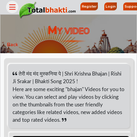
Register
Login
Suppor
M
Y VIDEO
Back
तेरी मंद मंद मुस्कनिया पे | Shri Krishna Bhajan | Rishi
Ji Srakar | Bhakti Song 2025 !
Here are some exciting "bhajan" Videos for you to
view. You can select and play videos by clicking
on the thumbnails from the user friendly
categories like related videos, new added videos
and top rated videos.