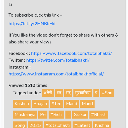
Li
To subscribe click this link –
https://bit.ly/2HNBbHd
If You like the video don't forget to share with others &
also share your views
Facebook :
https://www.facebook.com/totalbhakti/
Twitter :
https://twitter.com/totalbhakti/
Instagram :
https://www.instagram.com/totalbhaktiofficial/
Viewed
1510
times
Tagged under:
#तेरी
मंद
मंद
मुस्कनिया
पे
#Shri
Krishna
Bhajan
#Teri
Mand
Mand
Muskaniya
Pe
#Rishi
Ji
Srakar
#Bhakti
Song
2025
#totalbhakti
#Latest
Krishna