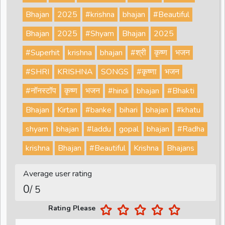
Bhajan
2025
#krishna
bhajan
#Beautiful
Bhajan
2025
#Shyam
Bhajan
2025
#Superhit
krishna
bhajan
#श्री
कृष्ण
भजन
#SHRI
KRISHNA
SONGS
#कृष्णा
भजन
#नॉनस्टॉप
कृष्ण
भजन
#hindi
bhajan
#Bhakti
Bhajan
Kirtan
#banke
bihari
bhajan
#khatu
shyam
bhajan
#laddu
gopal
bhajan
#Radha
krishna
Bhajan
#Beautiful
Krishna
Bhajans
Average user rating
0
/ 5
Rating Please