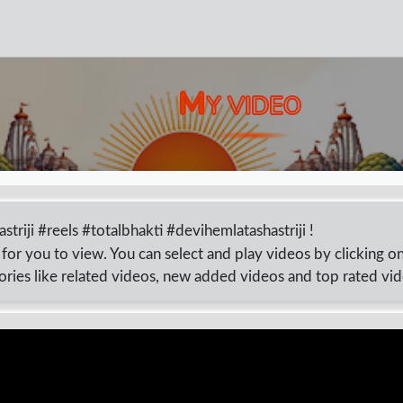
M
Y VIDEO
ashastriji #reels #totalbhakti #devihemlatashastriji !
for you to view. You can select and play videos by clicking o
ories like related videos, new added videos and top rated vi