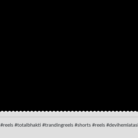
striji #reels #totalbhakti #trandingreels #shorts #reels #devihemlatas