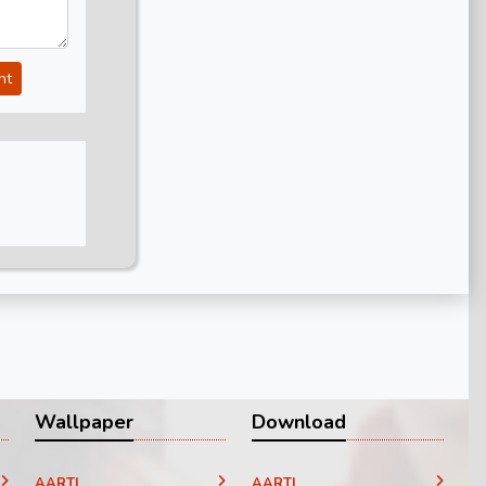
nt
Wallpaper
Download
AARTI
AARTI