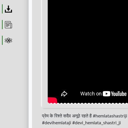
Download
Article
Astrolager
प्रेम के रिश्ते सदैव अनूठे रहते है #hemlatasha
#devihemlataji #devi_hemlata_shastri_ji