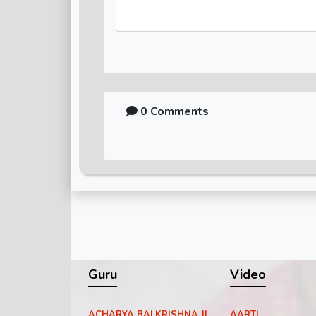
0 Comments
Guru
Video
ACHARYA BALKRISHNA JI
AARTI