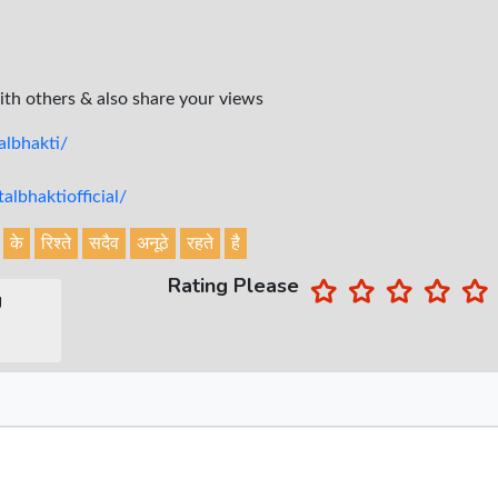
with others & also share your views
lbhakti/
lbhaktiofficial/
के
रिश्ते
सदैव
अनूठे
रहते
है
Rating Please
g