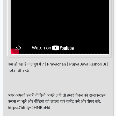
d
r
क्या हो रहा है कलयुग में ? | Pravachan | Pujya Jaya Kishori Ji |
Total Bhakti
अगर आपको हमारी वीडियो अच्छी लगी तो हमारे चैनल को सब्सक्राइब
करना ना भूले और वीडियो को लाइक करे कमेंट करे और शेयर करे.
https://bit.ly/2HNBbHd