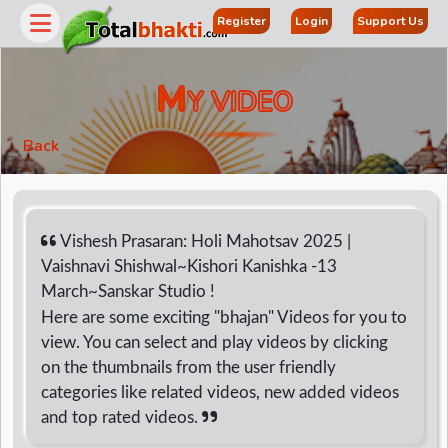
Register
Login
Support Us
M
Y VIDEO
Back
Vishesh Prasaran: Holi Mahotsav 2025 |
Vaishnavi Shishwal~Kishori Kanishka -13
March~Sanskar Studio !
r
Here are some exciting "bhajan" Videos for you to
view. You can select and play videos by clicking
on the thumbnails from the user friendly
categories like related videos, new added videos
and top rated videos.