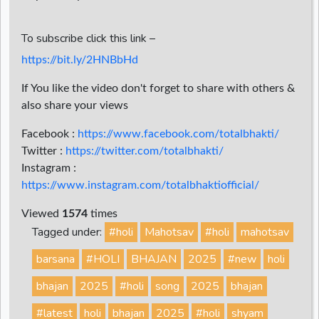
To subscribe click this link –
https://bit.ly/2HNBbHd
If You like the video don't forget to share with others &
also share your views
Facebook :
https://www.facebook.com/totalbhakti/
Twitter :
https://twitter.com/totalbhakti/
Instagram :
https://www.instagram.com/totalbhaktiofficial/
Viewed
1574
times
Tagged under:
#holi
Mahotsav
#holi
mahotsav
barsana
#HOLI
BHAJAN
2025
#new
holi
bhajan
2025
#holi
song
2025
bhajan
#latest
holi
bhajan
2025
#holi
shyam