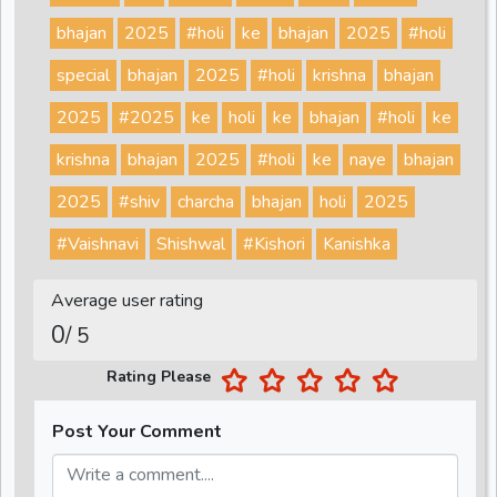
bhajan
2025
#holi
ke
bhajan
2025
#holi
special
bhajan
2025
#holi
krishna
bhajan
2025
#2025
ke
holi
ke
bhajan
#holi
ke
krishna
bhajan
2025
#holi
ke
naye
bhajan
2025
#shiv
charcha
bhajan
holi
2025
#Vaishnavi
Shishwal
#Kishori
Kanishka
Average user rating
0
/ 5
Rating Please
Post Your Comment